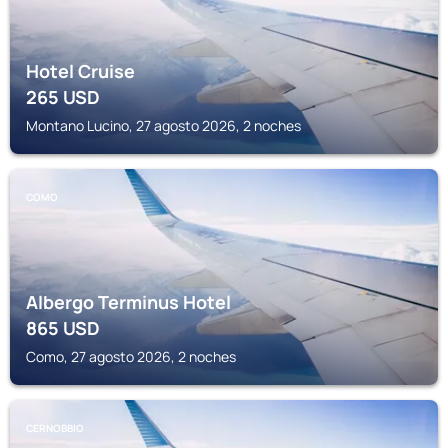
Hotel Cruise
265
USD
Montano Lucino, 27 agosto 2026, 2 noches
COMO
Albergo Terminus Hotel
865
USD
Como, 27 agosto 2026, 2 noches
CERNOBBIO