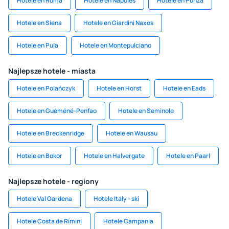
Hotele en Roma
Hotele en Nápoles
Hotele en Ponza
Hotele en Siena
Hotele en Giardini Naxos
Hotele en Pula
Hotele en Montepulciano
Najlepsze hotele - miasta
Hotele en Polańczyk
Hotele en Horst
Hotele en Eads
Hotele en Guéméné-Penfao
Hotele en Seminole
Hotele en Breckenridge
Hotele en Wausau
Hotele en Bokor
Hotele en Halvergate
Hotele en Paarl
Najlepsze hotele - regiony
Hotele Val Gardena
Hotele Italy - ski
Hotele Costa de Rímini
Hotele Campania