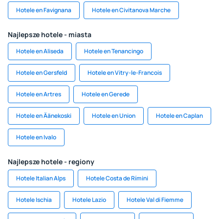
Hotele en Favignana
Hotele en Civitanova Marche
Najlepsze hotele - miasta
Hotele en Aliseda
Hotele en Tenancingo
Hotele en Gersfeld
Hotele en Vitry-le-Francois
Hotele en Artres
Hotele en Gerede
Hotele en Äänekoski
Hotele en Union
Hotele en Caplan
Hotele en Ivalo
Najlepsze hotele - regiony
Hotele Italian Alps
Hotele Costa de Rímini
Hotele Ischia
Hotele Lazio
Hotele Val di Fiemme