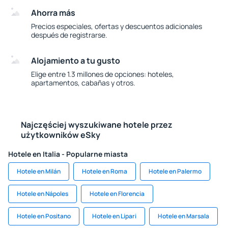
Ahorra más
Precios especiales, ofertas y descuentos adicionales
después de registrarse.
Alojamiento a tu gusto
Elige entre 1.3 millones de opciones: hoteles,
apartamentos, cabañas y otros.
Najczęściej wyszukiwane hotele przez
użytkowników eSky
Hotele en Italia - Popularne miasta
Hotele en Milán
Hotele en Roma
Hotele en Palermo
Hotele en Nápoles
Hotele en Florencia
Hotele en Positano
Hotele en Lipari
Hotele en Marsala