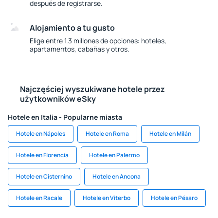
después de registrarse.
Alojamiento a tu gusto
Elige entre 1.3 millones de opciones: hoteles,
apartamentos, cabañas y otros.
Najczęściej wyszukiwane hotele przez
użytkowników eSky
Hotele en Italia - Popularne miasta
Hotele en Nápoles
Hotele en Roma
Hotele en Milán
Hotele en Florencia
Hotele en Palermo
Hotele en Cisternino
Hotele en Ancona
Hotele en Racale
Hotele en Viterbo
Hotele en Pésaro