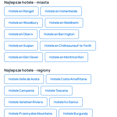
Najlepsze hotele - miasta
Hotele en Rengat
Hotele en Hohenheida
Hotele en Woodbury
Hotele en Waldheim
Hotele en Obariv
Hotele en Barrington
Hotele en Suqian
Hotele en Châteauneuf-la-Forêt
Hotele en Den Oever
Hotele en Montmorillon
Najlepsze hotele - regiony
Hotele Valle de Aosta
Hotele Costa Amalfitana
Hotele Campania
Hotele Toscana
Hotele Venetian Riviera
Hotele Ko Samui
Hotele Przemyskie Mountains
Hotele Burgundy