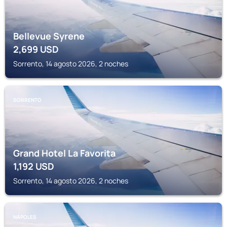
Bellevue Syrene
2,699
USD
Sorrento, 14 agosto 2026, 2 noches
SORRENTO
Grand Hotel La Favorita
1,192
USD
Sorrento, 14 agosto 2026, 2 noches
NÁPOLES