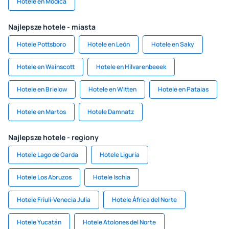
Hotele en Modica
Najlepsze hotele - miasta
Hotele Pottsboro
Hotele en León
Hotele en Saky
Hotele en Wainscott
Hotele en Hilvarenbeeek
Hotele en Brielow
Hotele en Witten
Hotele en Pataias
Hotele en Martos
Hotele Damnatz
Najlepsze hotele - regiony
Hotele Lago de Garda
Hotele Liguria
Hotele Los Abruzos
Hotele Ischia
Hotele Friuli-Venecia Julia
Hotele África del Norte
Hotele Yucatán
Hotele Atolones del Norte