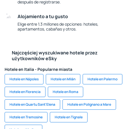
después de registrarse.
Alojamiento a tu gusto
Elige entre 1.3 millones de opciones: hoteles,
apartamentos, cabañas y otros.
Najczęściej wyszukiwane hotele przez
użytkowników eSky
Hotele en Italia - Popularne miasta
Hotele en Nápoles
Hotele en Milán
Hotele en Palermo
Hotele en Florencia
Hotele en Roma
Hotele en Quartu Sant'Elena
Hotele en Polignano a Mare
Hotele en Tremosine
Hotele en Tignale