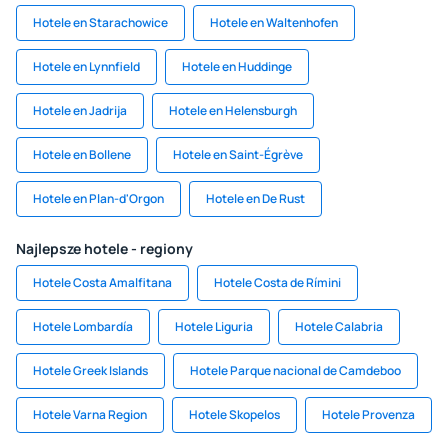
Hotele en Starachowice
Hotele en Waltenhofen
Hotele en Lynnfield
Hotele en Huddinge
Hotele en Jadrija
Hotele en Helensburgh
Hotele en Bollene
Hotele en Saint-Égrève
Hotele en Plan-d'Orgon
Hotele en De Rust
Najlepsze hotele - regiony
Hotele Costa Amalfitana
Hotele Costa de Rímini
Hotele Lombardía
Hotele Liguria
Hotele Calabria
Hotele Greek Islands
Hotele Parque nacional de Camdeboo
Hotele Varna Region
Hotele Skopelos
Hotele Provenza