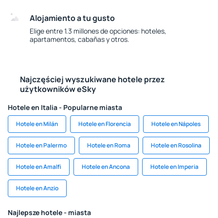
Alojamiento a tu gusto
Elige entre 1.3 millones de opciones: hoteles,
apartamentos, cabañas y otros.
Najczęściej wyszukiwane hotele przez
użytkowników eSky
Hotele en Italia - Popularne miasta
Hotele en Milán
Hotele en Florencia
Hotele en Nápoles
Hotele en Palermo
Hotele en Roma
Hotele en Rosolina
Hotele en Amalfi
Hotele en Ancona
Hotele en Imperia
Hotele en Anzio
Najlepsze hotele - miasta