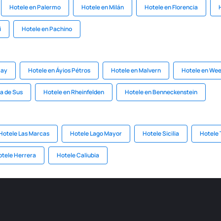
Hotele en Palermo
Hotele en Milán
Hotele en Florencia
i
Hotele en Pachino
Bay
Hotele en Áyios Pétros
Hotele en Malvern
Hotele en We
ea de Sus
Hotele en Rheinfelden
Hotele en Benneckenstein
Hotele Las Marcas
Hotele Lago Mayor
Hotele Sicilia
Hotele 
otele Herrera
Hotele Caliubia