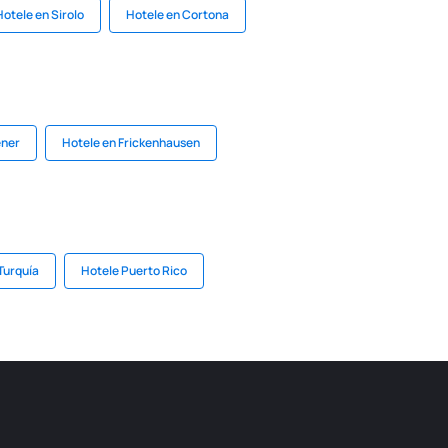
Hotele en Sirolo
Hotele en Cortona
ener
Hotele en Frickenhausen
Turquía
Hotele Puerto Rico