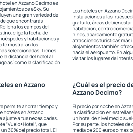
 hotel en Azzano Decimo es
lojamientos de eSky. Su
Los hoteles en Azzano Decim
cluyen una gran variedad de
instalaciones a los huéspe
a de que encontrarás
gratuito, áreas de bienestar
Rellena los campos del
habitación, centro comercia
tino, elige la fecha de
niños, aparcamiento gratuito
 huéspedes y habitaciones y
atracciones turísticas más 
a te mostrarán los
alojamientos también ofrece
chas seleccionadas. Tienes
hacia el aeropuerto. En al
 la distancia del hotel al
visitar los lugares de inte
ago así como la clasificación
eles en Azzano
¿Cuál es el precio d
Azzano Decimo?
 te permite ahorrar tiempo y
El precio por noche en Azz
de hoteles en Azzano
la clasificación en estrellas
 ajuste a tus necesidades.
un hotel de nivel medio suel
te “Vuelo+Hotel“, que
Por su parte, los hoteles de
 un 30% del precio total. El
media de 200 euros o más p