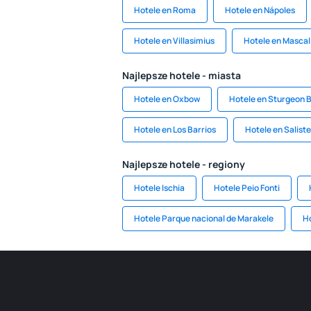
Hotele en Roma
Hotele en Nápoles
Hotele en Villasimius
Hotele en Mascal
Najlepsze hotele - miasta
Hotele en Oxbow
Hotele en Sturgeon 
Hotele en Los Barrios
Hotele en Salist
Najlepsze hotele - regiony
Hotele Ischia
Hotele Peio Fonti
Hotele Parque nacional de Marakele
H