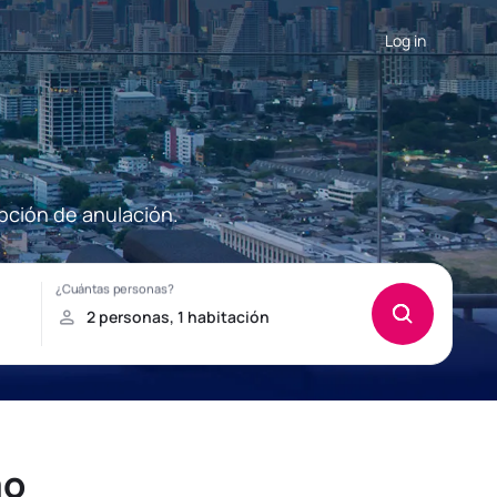
Log in
pción de anulación.
mo