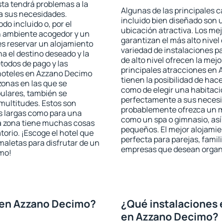
sta tendrá problemas a la
Algunas de las principales c
 a sus necesidades.
incluido bien diseñado son 
odo incluido o, por el
ubicación atractiva. Los m
n ambiente acogedor y un
garantizan el más alto nivel
s reservar un alojamiento
variedad de instalaciones p
a el destino deseado y la
de alto nivel ofrecen la mejo
todos de pago y las
principales atracciones en
 hoteles en Azzano Decimo
tienen la posibilidad de hac
zonas en las que se
como de elegir una habitaci
pulares, también se
perfectamente a sus necesid
multitudes. Estos son
probablemente ofrezca un m
s largas como para una
como un spa o gimnasio, así
a zona tiene muchas cosas
pequeños. El mejor alojami
torio. ¡Escoge el hotel que
perfecta para parejas, famil
maletas para disfrutar de un
empresas que desean organi
smo!
 en Azzano Decimo?
¿Qué instalaciones 
en Azzano Decimo?