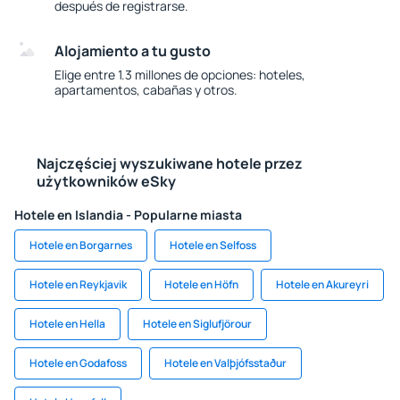
después de registrarse.
Alojamiento a tu gusto
Elige entre 1.3 millones de opciones: hoteles,
apartamentos, cabañas y otros.
Najczęściej wyszukiwane hotele przez
użytkowników eSky
Hotele en Islandia - Popularne miasta
Hotele en Borgarnes
Hotele en Selfoss
Hotele en Reykjavik
Hotele en Höfn
Hotele en Akureyri
Hotele en Hella
Hotele en Siglufjörour
Hotele en Godafoss
Hotele en Valþjófsstaður