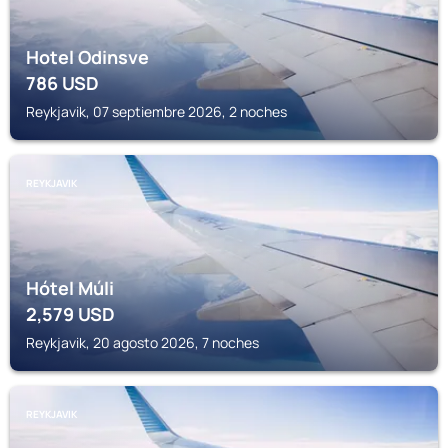
Hotel Odinsve
786
USD
Reykjavik, 07 septiembre 2026, 2 noches
REYKJAVIK
Hótel Múli
2,579
USD
Reykjavik, 20 agosto 2026, 7 noches
REYKJAVIK