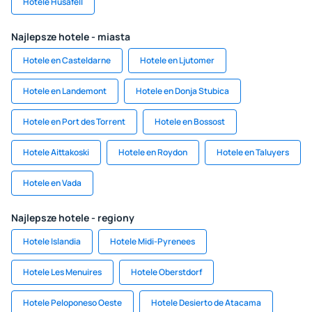
Hotele Husafell
Najlepsze hotele - miasta
Hotele en Casteldarne
Hotele en Ljutomer
Hotele en Landemont
Hotele en Donja Stubica
Hotele en Port des Torrent
Hotele en Bossost
Hotele Aittakoski
Hotele en Roydon
Hotele en Taluyers
Hotele en Vada
Najlepsze hotele - regiony
Hotele Islandia
Hotele Midi-Pyrenees
Hotele Les Menuires
Hotele Oberstdorf
Hotele Peloponeso Oeste
Hotele Desierto de Atacama