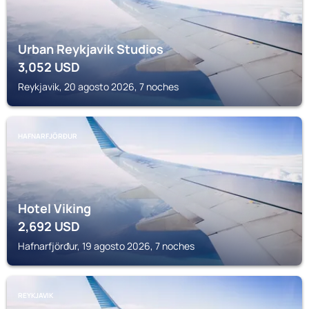
Urban Reykjavik Studios
3,052
USD
Reykjavik, 20 agosto 2026, 7 noches
HAFNARFJÖRĐUR
Hotel Viking
2,692
USD
Hafnarfjörđur, 19 agosto 2026, 7 noches
REYKJAVIK