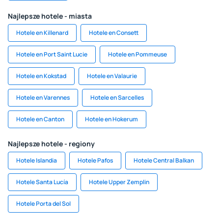
Najlepsze hotele - miasta
Hotele en Killenard
Hotele en Consett
Hotele en Port Saint Lucie
Hotele en Pommeuse
Hotele en Kokstad
Hotele en Valaurie
Hotele en Varennes
Hotele en Sarcelles
Hotele en Canton
Hotele en Hokerum
Najlepsze hotele - regiony
Hotele Islandia
Hotele Pafos
Hotele Central Balkan
Hotele Santa Lucía
Hotele Upper Zemplin
Hotele Porta del Sol