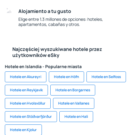
Alojamiento a tu gusto
Elige entre 1.3 millones de opciones: hoteles,
apartamentos, cabañas y otros.
Najczęściej wyszukiwane hotele przez
użytkowników eSky
Hotele en Islandia - Popularne miasta
Hotele en Akureyri
Hotele en Höfn
Hotele en Selfoss
Hotele en Reykjavik
Hotele en Borgarnes
Hotele en Hvolsvöllur
Hotele en Vallanes
Hotele en Stöðvarfjörður
Hotele en Hali
Hotele en Kjolur