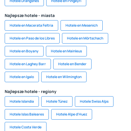
Hotele Drangsnes
Hotele en Pingeyri
Najlepsze hotele - miasta
Hotele en Macerata Feltria
Hotele en Mesenich
Hotele en Paso de los Libres
Hotele en Mörtschach
Hotele en Boyany
Hotele en Mainleus
Hotele en Laghey Barr
Hotele en Bender
Hotele en Igalo
Hotele en Wilmington
Najlepsze hotele - regiony
Hotele Islandia
Hotele Túnez
Hotele Swiss Alps
Hotele Islas Baleares
Hotele Alpe d'Huez
Hotele Costa Verde