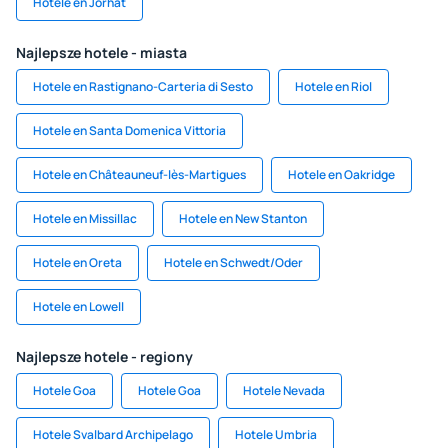
Hotele en Jorhat
Najlepsze hotele - miasta
Hotele en Rastignano-Carteria di Sesto
Hotele en Riol
Hotele en Santa Domenica Vittoria
Hotele en Châteauneuf-lès-Martigues
Hotele en Oakridge
Hotele en Missillac
Hotele en New Stanton
Hotele en Oreta
Hotele en Schwedt/Oder
Hotele en Lowell
Najlepsze hotele - regiony
Hotele Goa
Hotele Goa
Hotele Nevada
Hotele Svalbard Archipelago
Hotele Umbria