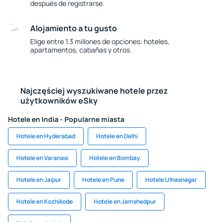
después de registrarse.
Alojamiento a tu gusto
Elige entre 1.3 millones de opciones: hoteles,
apartamentos, cabañas y otros.
Najczęściej wyszukiwane hotele przez
użytkowników eSky
Hotele en India - Popularne miasta
Hotele en Hyderabad
Hotele en Delhi
Hotele en Varanasi
Hotele en Bombay
Hotele en Jaipur
Hotele en Pune
Hotele Ulhasnagar
Hotele en Kozhikode
Hotele en Jamshedpur