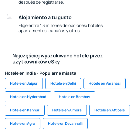
después de registrarse.
Alojamiento a tu gusto
Elige entre 1.3 millones de opciones: hoteles,
apartamentos, cabañas y otros.
Najczęściej wyszukiwane hotele przez
użytkowników eSky
Hotele en India - Popularne miasta
Hotele en Jaipur
Hotele en Delhi
Hotele en Varanasi
Hotele en Hyderabad
Hotele en Bombay
Hotele en Kannur
Hotele en Almora
Hotele en Attibele
Hotele en Agra
Hotele en Devanhalli