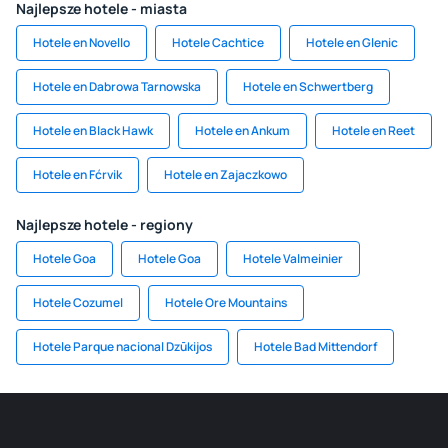
Najlepsze hotele - miasta
Hotele en Novello
Hotele Cachtice
Hotele en Glenic
Hotele en Dabrowa Tarnowska
Hotele en Schwertberg
Hotele en Black Hawk
Hotele en Ankum
Hotele en Reet
Hotele en Fćrvik
Hotele en Zajaczkowo
Najlepsze hotele - regiony
Hotele Goa
Hotele Goa
Hotele Valmeinier
Hotele Cozumel
Hotele Ore Mountains
Hotele Parque nacional Dzūkijos
Hotele Bad Mittendorf