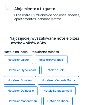
Alojamiento a tu gusto
Elige entre 1.3 millones de opciones: hoteles,
apartamentos, cabañas y otros.
Najczęściej wyszukiwane hotele przez
użytkowników eSky
Hotele en India - Popularne miasta
Hotele en Jaipur
Hotele en Varanasi
Hotele en Hyderabad
Hotele en Delhi
Hotele en Bombay
Hotele en Vasco da Gama
Hotele en Dalhousie
Hotele Bayappanhalli
Hotele en Mandarmani
Hotele en Thane