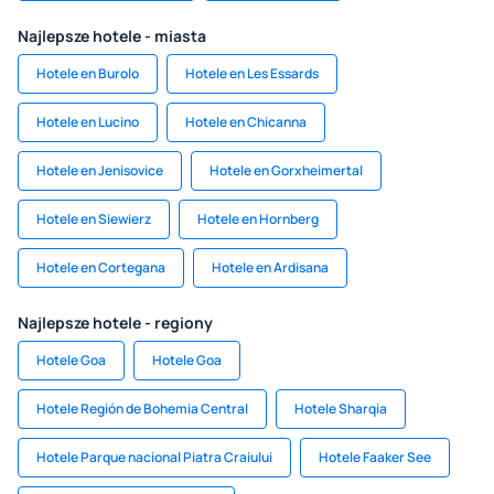
Najlepsze hotele - miasta
Hotele en Burolo
Hotele en Les Essards
Hotele en Lucino
Hotele en Chicanna
Hotele en Jenisovice
Hotele en Gorxheimertal
Hotele en Siewierz
Hotele en Hornberg
Hotele en Cortegana
Hotele en Ardisana
Najlepsze hotele - regiony
Hotele Goa
Hotele Goa
Hotele Región de Bohemia Central
Hotele Sharqia
Hotele Parque nacional Piatra Craiului
Hotele Faaker See