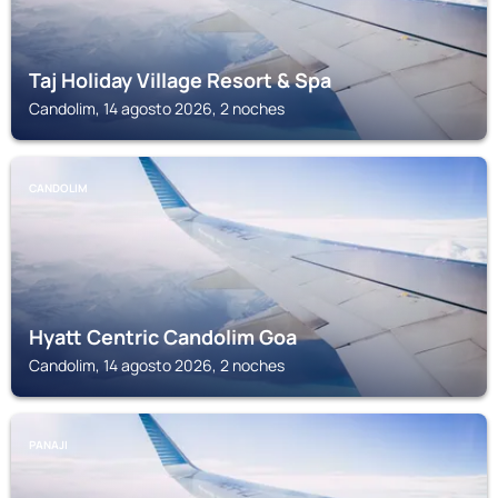
Taj Holiday Village Resort & Spa
Candolim, 14 agosto 2026, 2 noches
CANDOLIM
Hyatt Centric Candolim Goa
Candolim, 14 agosto 2026, 2 noches
PANAJI