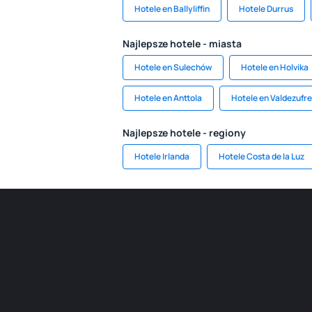
Hotele en Ballyliffin
Hotele Durrus
Najlepsze hotele - miasta
Hotele en Sulechów
Hotele en Holvika
Hotele en Anttola
Hotele en Valdezufre
Najlepsze hotele - regiony
Hotele Irlanda
Hotele Costa de la Luz