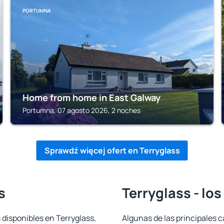
PORTUMNA
Home from home in East Galway
Portumna, 07 agosto 2026, 2 noches
Sprawdź więcej ofert en Terryglass
s
Terryglass - lo
 disponibles en Terryglass,
Algunas de las principales c