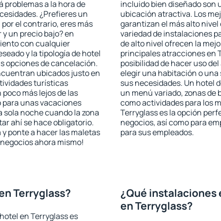
rá problemas a la hora de
incluido bien diseñado son 
ecesidades. ¿Prefieres un
ubicación atractiva. Los me
, por el contrario, eres más
garantizan el más alto nivel
y un precio bajo? en
variedad de instalaciones p
iento con cualquier
de alto nivel ofrecen la mejo
seado y la tipología de hotel
principales atracciones en 
as opciones de cancelación.
posibilidad de hacer uso de
encuentran ubicados justo en
elegir una habitación o una
tividades turísticas
sus necesidades. Un hotel d
poco más lejos de las
un menú variado, zonas de b
o para unas vacaciones
como actividades para los m
a sola noche cuando la zona
Terryglass es la opción perfe
r ahí se hace obligatorio.
negocios, así como para em
 y ponte a hacer las maletas
para sus empleados.
de negocios ahora mismo!
en Terryglass?
¿Qué instalaciones 
en Terryglass?
hotel en Terryglass es