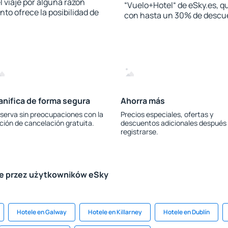
l viaje por alguna razón
“Vuelo+Hotel“ de eSky.es, qu
to ofrece la posibilidad de
con hasta un 30% de descu
anifica de forma segura
Ahorra más
serva sin preocupaciones con la
Precios especiales, ofertas y
ción de cancelación gratuita.
descuentos adicionales después
registrarse.
le przez użytkowników eSky
Hotele en Galway
Hotele en Killarney
Hotele en Dublín