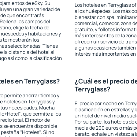
lojamientos de eSky. Su
Los hoteles en Terryglass of
cluyen una gran variedad de
a los huéspedes. Los más co
a de que encontrarás
bienestar con spa, minibar/c
Rellena los campos del
comercial, comedor, zona d
tino, elige la fecha de
gratuito, y folletos informat
 huéspedes y habitaciones y
más interesantes de la zon
a te mostrarán los
ofrecen un servicio de trans
chas seleccionadas. Tienes
algunas ocasiones también r
 la distancia del hotel al
interés más importantes en 
ago así como la clasificación
eles en Terryglass?
¿Cuál es el precio d
Terryglass?
 te permite ahorrar tiempo y
de hoteles en Terryglass y
El precio por noche en Terry
a tus necesidades. Mucha
clasificación en estrellas y
lo+Hotel“, que permite a los
un hotel de nivel medio suel
ecio total. El motor de
Por su parte, los hoteles de
s se encuentra disponible
media de 200 euros o más p
a pestaña “Hoteles“. Si no
barato, échale un vistazo a 