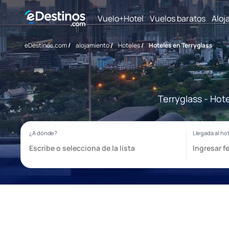
Vuelo+Hotel
Vuelos baratos
Aloj
eDestinos.com
/
alojamiento
/
Hoteles
/
Hoteles en Terryglass
Terryglass - Hot