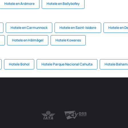
Hotele en Ardmore
Hotele en Ballybofey
Hotele en Carmunnock
Hotele en Saint-Isidore
Hotele en D
Hotele en Hălmăgel
Hotele Kowares
Hotele Bohol
Hotele Parque Nacional Cahuita
Hotele Baham