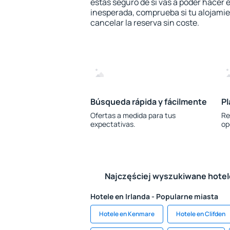
estás seguro de si vas a poder hacer e
inesperada, comprueba si tu alojamien
cancelar la reserva sin coste.
Búsqueda rápida y fácilmente
Pl
Ofertas a medida para tus
Re
expectativas.
op
Najczęściej wyszukiwane hote
Hotele en Irlanda - Popularne miasta
Hotele en Kenmare
Hotele en Clifden