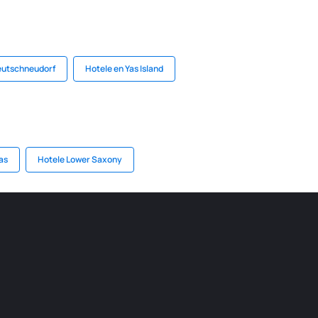
eutschneudorf
Hotele en Yas Island
as
Hotele Lower Saxony