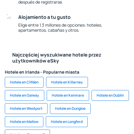
después de registrarse.
Alojamiento a tu gusto
Elige entre 1.3 millones de opciones: hoteles,
apartamentos, cabañas y otros.
Najczęściej wyszukiwane hotele przez
użytkowników eSky
Hotele en Irlanda - Popularne miasta
Hotele en Clifden
Hotele en Killarney
Hotele en Galway
Hotele en Kenmare
Hotele en Dublín
Hotele en Westport
Hotele en Dungloe
Hotele en Mallow
Hotele en Longford