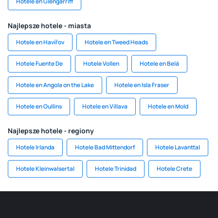
Hotele en Glengarriff
Najlepsze hotele - miasta
Hotele en Havířov
Hotele en Tweed Heads
Hotele Fuente De
Hotele Vollen
Hotele en Belá
Hotele en Angola on the Lake
Hotele en Isla Fraser
Hotele en Oullins
Hotele en Villava
Hotele en Mold
Najlepsze hotele - regiony
Hotele Irlanda
Hotele Bad Mittendorf
Hotele Lavanttal
Hotele Kleinwalsertal
Hotele Trinidad
Hotele Crete