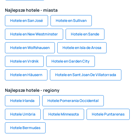
Najlepsze hotele - miasta
Hotele en San José
Hotele en Sullivan
Hotele en New Westminster
Hotele en Sande
Hotele en Wolfshausen
Hotele en Isla de Arosa
Hotele en Vrdnik
Hotele en Garden City
Hotele en Häusern
Hotele en Sant Joan De Villatorrada
Najlepsze hotele - regiony
Hotele Irlanda
Hotele Pomerania Occidental
Hotele Umbria
Hotele Minnesota
Hotele Puntarenas
Hotele Bermudas