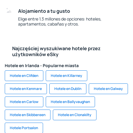
Alojamiento a tu gusto
Elige entre 1.3 millones de opciones: hoteles,
apartamentos, cabañas y otros.
Najczęściej wyszukiwane hotele przez
użytkowników eSky
Hotele en Irlanda - Popularne miasta
Hotele en Clifden
Hotele en Killarney
Hotele en Kenmare
Hotele en Dublín
Hotele en Galway
Hotele en Carlow
Hotele en Ballyvaughan
Hotele en Skibbereen
Hotele en Clonakilty
Hotele Portsalon