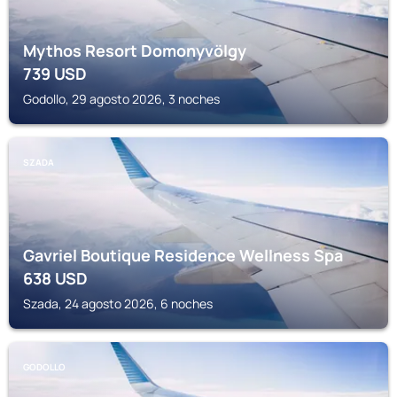
Mythos Resort Domonyvölgy
739
USD
Godollo, 29 agosto 2026, 3 noches
SZADA
Gavriel Boutique Residence Wellness Spa
638
USD
Szada, 24 agosto 2026, 6 noches
GODOLLO