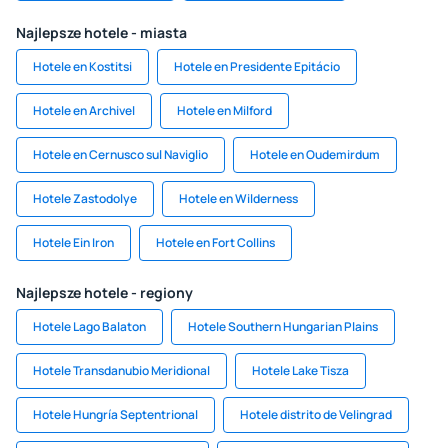
Najlepsze hotele - miasta
Hotele en Kostitsi
Hotele en Presidente Epitácio
Hotele en Archivel
Hotele en Milford
Hotele en Cernusco sul Naviglio
Hotele en Oudemirdum
Hotele Zastodolye
Hotele en Wilderness
Hotele Ein Iron
Hotele en Fort Collins
Najlepsze hotele - regiony
Hotele Lago Balaton
Hotele Southern Hungarian Plains
Hotele Transdanubio Meridional
Hotele Lake Tisza
Hotele Hungría Septentrional
Hotele distrito de Velingrad