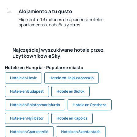
Alojamiento a tu gusto
Elige entre 1.3 millones de opciones: hoteles,
apartamentos, cabañas y otros.
Najczęściej wyszukiwane hotele przez
użytkowników eSky
Hotele en Hungría - Popularne miasta
Hotele en Heviz
Hotele en Hajduszoboszlo
Hotele en Budapest
Hotele en Siofok
Hotele en Balatonmariafurdo
Hotele en Oroshaza
Hotele en Nyírbátor
Hotele en Kapolcs
Hotele en Cserkeszőlő
Hotele en Szentantalfa