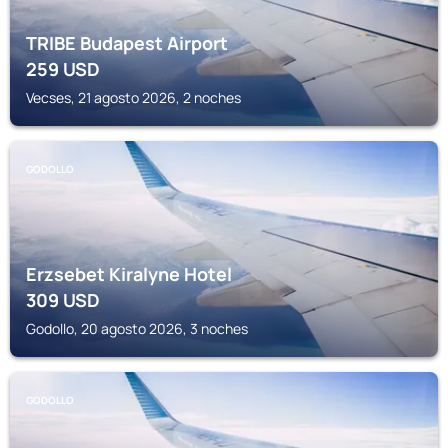
TRIBE Budapest Airport
259
USD
Vecses, 21 agosto 2026, 2 noches
GODOLLO
Erzsebet Kiralyne Hotel
309
USD
Godollo, 20 agosto 2026, 3 noches
GODOLLO