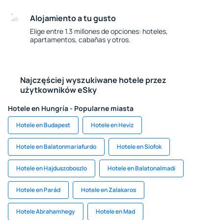
Alojamiento a tu gusto
Elige entre 1.3 millones de opciones: hoteles,
apartamentos, cabañas y otros.
Najczęściej wyszukiwane hotele przez
użytkowników eSky
Hotele en Hungría - Popularne miasta
Hotele en Budapest
Hotele en Heviz
Hotele en Balatonmariafurdo
Hotele en Siofok
Hotele en Hajduszoboszlo
Hotele en Balatonalmadi
Hotele en Parád
Hotele en Zalakaros
Hotele Abrahamhegy
Hotele en Mad