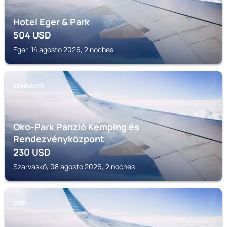
Hotel Eger & Park
504
USD
Eger, 14 agosto 2026, 2 noches
SZARVASKŐ
Oko-Park Panzió Kemping és
Rendezvényközpont
230
USD
Szarvaskő, 08 agosto 2026, 2 noches
EGER