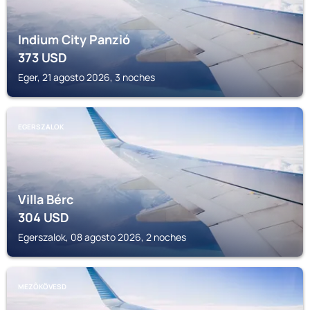
Indium City Panzió
373
USD
Eger, 21 agosto 2026, 3 noches
EGERSZALOK
Villa Bérc
304
USD
Egerszalok, 08 agosto 2026, 2 noches
MEZŐKÖVESD