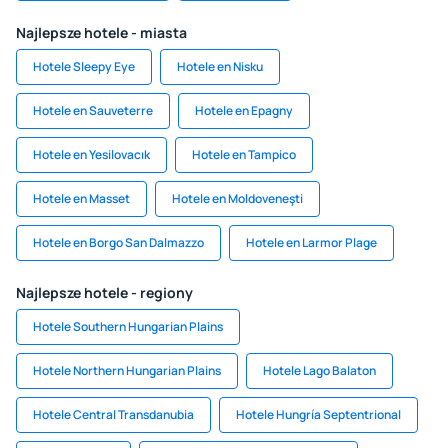
Najlepsze hotele - miasta
Hotele Sleepy Eye
Hotele en Nisku
Hotele en Sauveterre
Hotele en Epagny
Hotele en Yesilovacık
Hotele en Tampico
Hotele en Masset
Hotele en Moldoveneşti
Hotele en Borgo San Dalmazzo
Hotele en Larmor Plage
Najlepsze hotele - regiony
Hotele Southern Hungarian Plains
Hotele Northern Hungarian Plains
Hotele Lago Balaton
Hotele Central Transdanubia
Hotele Hungría Septentrional