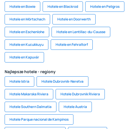
Hotele en Bowie
Hotele en Blackrod
Hotele en Peligros
Hotele en Mörtschach
Hotele en Doorwerth
Hotele en Eschenlohe
Hotele en Lentillac-du-Causse
Hotele en Kucukkuyu
Hotele en Fehraltorf
Hotele en Kapuvár
Najlepsze hotele - regiony
Hotele Istria
Hotele Dubrovnik-Neretva
Hotele Makarska Riviera
Hotele Dubrovnik Riviera
Hotele Southern Dalmatia
Hotele Austria
Hotele Parque nacional de Kampinos