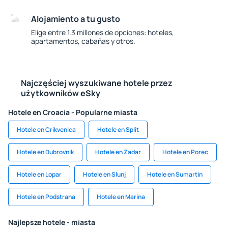
Alojamiento a tu gusto
Elige entre 1.3 millones de opciones: hoteles,
apartamentos, cabañas y otros.
Najczęściej wyszukiwane hotele przez
użytkowników eSky
Hotele en Croacia - Popularne miasta
Hotele en Crikvenica
Hotele en Split
Hotele en Dubrovnik
Hotele en Zadar
Hotele en Porec
Hotele en Lopar
Hotele en Slunj
Hotele en Sumartin
Hotele en Podstrana
Hotele en Marina
Najlepsze hotele - miasta