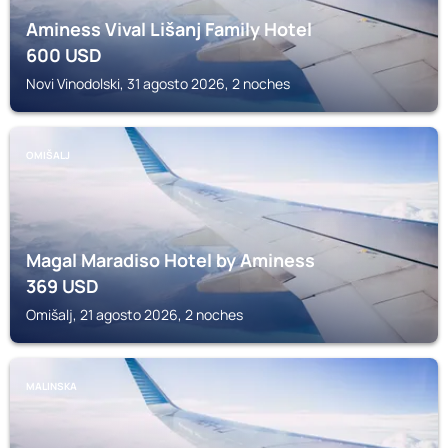
Aminess Vival Lišanj Family Hotel
600
USD
Novi Vinodolski, 31 agosto 2026, 2 noches
OMIŠALJ
Magal Maradiso Hotel by Aminess
369
USD
Omišalj, 21 agosto 2026, 2 noches
MALINSKA