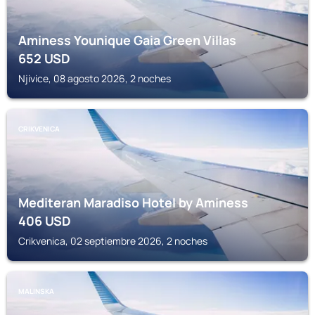
Aminess Younique Gaia Green Villas
652
USD
Njivice, 08 agosto 2026, 2 noches
CRIKVENICA
Mediteran Maradiso Hotel by Aminess
406
USD
Crikvenica, 02 septiembre 2026, 2 noches
MALINSKA