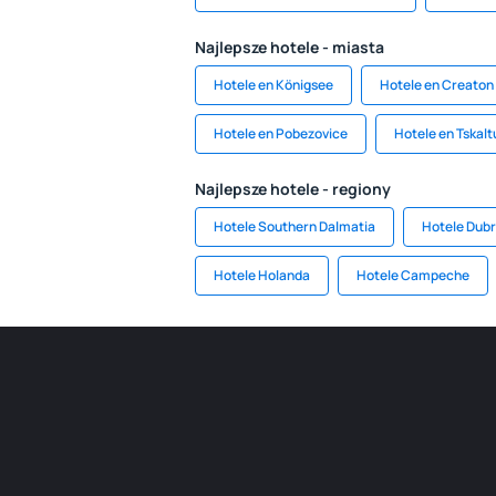
Najlepsze hotele - miasta
Hotele en Königsee
Hotele en Creaton
Hotele en Pobezovice
Hotele en Tskal
Najlepsze hotele - regiony
Hotele Southern Dalmatia
Hotele Dubr
Hotele Holanda
Hotele Campeche