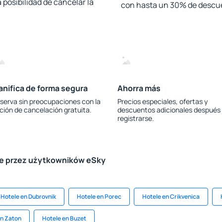
 posibilidad de cancelar la
con hasta un 30% de descu
anifica de forma segura
Ahorra más
serva sin preocupaciones con la
Precios especiales, ofertas y
ción de cancelación gratuita.
descuentos adicionales después
registrarse.
le przez użytkowników eSky
Hotele en Dubrovnik
Hotele en Porec
Hotele en Crikvenica
en Zaton
Hotele en Buzet