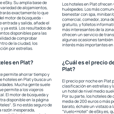
e eSky. Su amplia base de
Los hoteles en Plat ofrecen v
 variedad de alojamientos,
huéspedes. Los más comunes
trarás exactamente lo que
bienestar con spa, minibar/c
del motor de búsqueda -
comercial, comedor, zona d
e entrada y salida, añade el
gratuito, y folletos informat
 ya está. Los resultados de
más interesantes de la zon
ntos disponibles para las
ofrecen un servicio de trans
bilidad de comprobar
algunas ocasiones también r
ntro de la ciudad, los
interés más importantes en 
ción por estrellas.
eles en Plat?
¿Cuál es el precio d
Plat?
 te permite ahorrar tiempo y
de hoteles en Plat y busca un
El precio por noche en Plat 
esidades. Mucha gente suele
clasificación en estrellas y
e permite a los viajeros
un hotel de nivel medio suel
al. El motor de búsqueda y
Por su parte, los hoteles de
ra disponible en la página
media de 200 euros o más p
teles“. Si no estás seguro de
barato, échale un vistazo a 
na razón inesperada,
“Vuelo+Hotel“ de eSky.es, qu