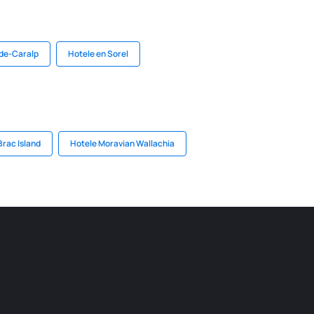
-de-Caralp
Hotele en Sorel
Brac Island
Hotele Moravian Wallachia