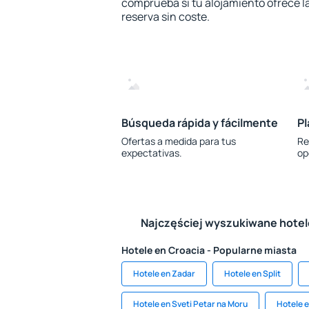
comprueba si tu alojamiento ofrece la
reserva sin coste.
Búsqueda rápida y fácilmente
Pl
Ofertas a medida para tus
Re
expectativas.
op
Najczęściej wyszukiwane hote
Hotele en Croacia - Popularne miasta
Hotele en Zadar
Hotele en Split
Hotele en Sveti Petar na Moru
Hotele 