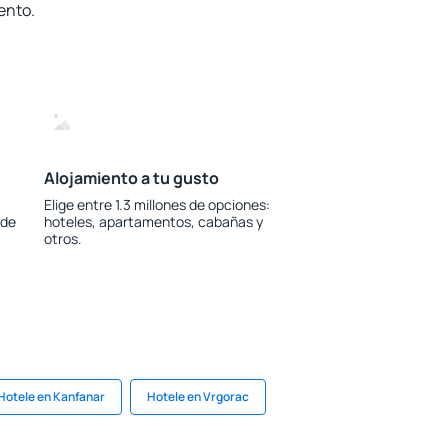
ento.
Alojamiento a tu gusto
Elige entre 1.3 millones de opciones:
 de
hoteles, apartamentos, cabañas y
otros.
Hotele en Kanfanar
Hotele en Vrgorac