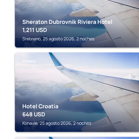
Sheraton Dubrovnik Riviera Hotel
1,211
USD
Srebreno, 25 agosto 2026, 2 noches
KONAVLE
Hotel Croatia
648
USD
Konavle, 25 agosto 2026, 2 noches