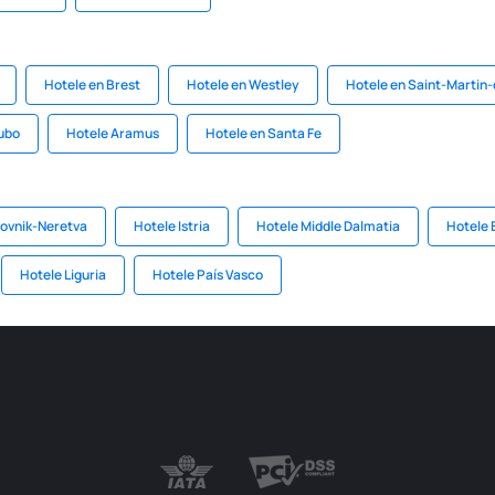
Hotele en Brest
Hotele en Westley
Hotele en Saint-Martin
tubo
Hotele Aramus
Hotele en Santa Fe
ovnik-Neretva
Hotele Istria
Hotele Middle Dalmatia
Hotele 
Hotele Liguria
Hotele País Vasco