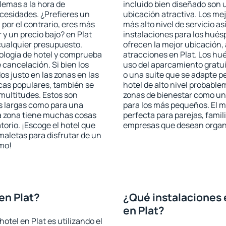
blemas a la hora de
incluido bien diseñado son 
ecesidades. ¿Prefieres un
ubicación atractiva. Los mej
, por el contrario, eres más
más alto nivel de servicio a
y un precio bajo? en Plat
instalaciones para los huésp
cualquier presupuesto.
ofrecen la mejor ubicación, 
pología de hotel y comprueba
atracciones en Plat. Los hué
 cancelación. Si bien los
uso del aparcamiento gratui
s justo en las zonas en las
o una suite que se adapte 
icas populares, también se
hotel de alto nivel probabl
multitudes. Estos son
zonas de bienestar como un 
s largas como para una
para los más pequeños. El me
a zona tiene muchas cosas
perfecta para parejas, famil
torio. ¡Escoge el hotel que
empresas que desean organi
maletas para disfrutar de un
smo!
en Plat?
¿Qué instalaciones 
en Plat?
otel en Plat es utilizando el