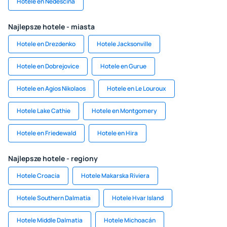
Hotele en Nedeščina
Najlepsze hotele - miasta
Hotele en Drezdenko
Hotele Jacksonville
Hotele en Dobrejovice
Hotele en Gurue
Hotele en Agios Nikolaos
Hotele en Le Louroux
Hotele Lake Cathie
Hotele en Montgomery
Hotele en Friedewald
Hotele en Hira
Najlepsze hotele - regiony
Hotele Croacia
Hotele Makarska Riviera
Hotele Southern Dalmatia
Hotele Hvar Island
Hotele Middle Dalmatia
Hotele Michoacán