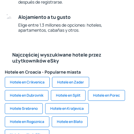
después de registrarse.
Alojamiento a tu gusto
Elige entre 1.3 millones de opciones: hoteles,
apartamentos, cabañas y otros.
Najczęściej wyszukiwane hotele przez
użytkowników eSky
Hotele en Croacia - Popularne miasta
Hotele en Crikvenica
Hotele en Zadar
Hotele en Dubrovnik
Hotele en Split
Hotele en Porec
Hotele Srebreno
Hotele en Kraljevica
Hotele en Rogoznica
Hotele en Blato