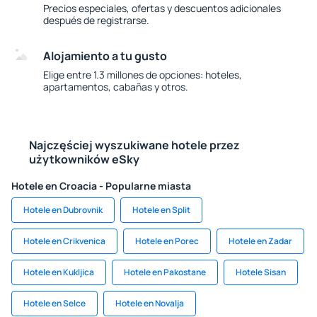
Precios especiales, ofertas y descuentos adicionales
después de registrarse.
Alojamiento a tu gusto
Elige entre 1.3 millones de opciones: hoteles,
apartamentos, cabañas y otros.
Najczęściej wyszukiwane hotele przez
użytkowników eSky
Hotele en Croacia - Popularne miasta
Hotele en Dubrovnik
Hotele en Split
Hotele en Crikvenica
Hotele en Porec
Hotele en Zadar
Hotele en Kukljica
Hotele en Pakostane
Hotele Sisan
Hotele en Selce
Hotele en Novalja