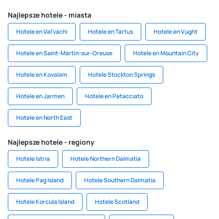
Najlepsze hotele - miasta
Hotele en Val'vachi
Hotele en Tartus
Hotele en Vught
Hotele en Saint-Martin-sur-Oreuse
Hotele en Mountain City
Hotele en Kovalam
Hotele Stockton Springs
Hotele en Jarmen
Hotele en Petacciato
Hotele en North East
Najlepsze hotele - regiony
Hotele Istria
Hotele Northern Dalmatia
Hotele Pag Island
Hotele Southern Dalmatia
Hotele Korcula Island
Hotele Scotland