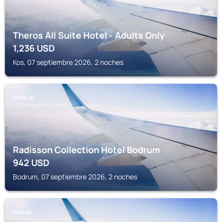
Theros All Suite Hotel - Adults Only
1,236
USD
Kos, 07 septiembre 2026, 2 noches
BODRUM
Radisson Collection Hotel Bodrum
942
USD
Bodrum, 07 septiembre 2026, 2 noches
PSALIDI