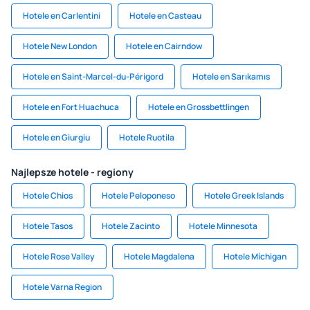
Hotele en Carlentini
Hotele en Casteau
Hotele New London
Hotele en Cairndow
Hotele en Saint-Marcel-du-Périgord
Hotele en Sarıkamıs
Hotele en Fort Huachuca
Hotele en Grossbettlingen
Hotele en Giurgiu
Hotele Ruotila
Najlepsze hotele - regiony
Hotele Chios
Hotele Peloponeso
Hotele Greek Islands
Hotele Tasos
Hotele Zacinto
Hotele Minnesota
Hotele Rose Valley
Hotele Magdalena
Hotele Míchigan
Hotele Varna Region