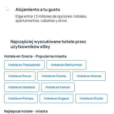
Alojamiento a tu gusto
Elige entre 1.3 millones de opciones: hoteles,
apartamentos, cabañas y otros.
Najczęściej wyszukiwane hotele przez
użytkowników eSky
Hotele en Grecia - Popularne miasta
Hotele en Thessaloniki
Hotele en Rethymnon
Hotele en Paros
Hotele en Chania
Hotele en Atenas
Hotele en Vasilikos
Hotele en Kamari
Hotele en Perissa
Hotele en Argassi
Hotele en Sivota
Najlepsze hotele - miasta