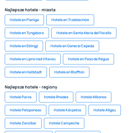
Najlepsze hotele - miasta
Hotele en Pianiga
Hotele en Trzebiechów
Hotele en Tyngsboro
Hotele en Santa Maria del Focallo
Hotele en Eklingji
Hotele en General Cepeda
Hotele en Lipno nad Vltavou
Hotele en Peso da Régua
Hotele en Hallstadt
Hotele en Bluffton
Najlepsze hotele - regiony
Hotele Paros
Hotele Rhodes
Hotele Míkonos
Hotele Peloponeso
Hotele Kárpatos
Hotele Allgau
Hotele Zanzíbar
Hotele Campeche