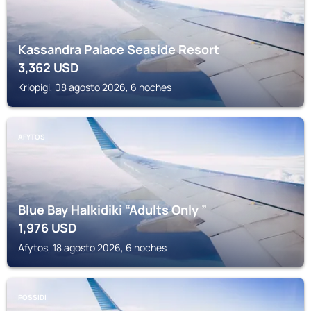
Kassandra Palace Seaside Resort
3,362
USD
Kriopigi, 08 agosto 2026, 6 noches
AFYTOS
Blue Bay Halkidiki “Adults Only ”
1,976
USD
Afytos, 18 agosto 2026, 6 noches
POSSIDI