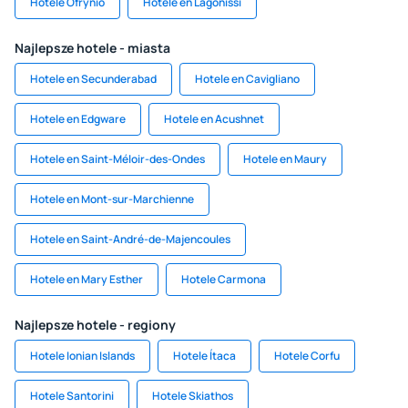
Hotele Ofrynio
Hotele en Lagonissi
Najlepsze hotele - miasta
Hotele en Secunderabad
Hotele en Cavigliano
Hotele en Edgware
Hotele en Acushnet
Hotele en Saint-Méloir-des-Ondes
Hotele en Maury
Hotele en Mont-sur-Marchienne
Hotele en Saint-André-de-Majencoules
Hotele en Mary Esther
Hotele Carmona
Najlepsze hotele - regiony
Hotele Ionian Islands
Hotele Ítaca
Hotele Corfu
Hotele Santorini
Hotele Skiathos