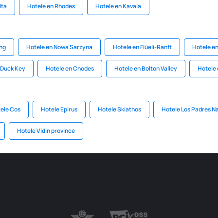
lta
Hotele en Rhodes
Hotele en Kavala
ing
Hotele en Nowa Sarzyna
Hotele en Flüeli-Ranft
Hotele e
 Duck Key
Hotele en Chodes
Hotele en Bolton Valley
Hotele 
ele Cos
Hotele Epirus
Hotele Skiathos
Hotele Los Padres Na
Hotele Vidin province