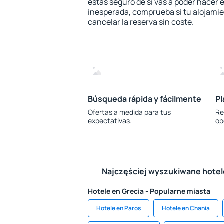
estás seguro de si vas a poder hacer e
inesperada, comprueba si tu alojamien
cancelar la reserva sin coste.
Búsqueda rápida y fácilmente
Pl
Ofertas a medida para tus
Re
expectativas.
op
Najczęściej wyszukiwane hote
Hotele en Grecia - Popularne miasta
Hotele en Paros
Hotele en Chania