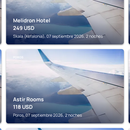
Melidron Hotel
249
USD
Skala (Kefalonia), 07 septiembre 2026, 2 noches
POROS
Astir Rooms
118
USD
Poros, 07 septiembre 2026, 2 noches