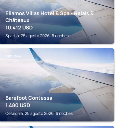
Eliámos Villas Hotel & Spa - Relais &
Châteaux
10,412
USD
Spartiá, 25 agosto 2026, 6 noches
CEFALONIA
Barefoot Contessa
1,480
USD
Cefalonia, 25 agosto 2026, 6 noches