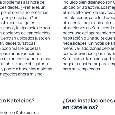
rá problemas a la hora de
incluido bien diseñado son 
ecesidades. ¿Prefieres un
ubicación atractiva. Los me
, por el contrario, eres más
el más alto nivel de servici
y un precio bajo? en
instalaciones para los huésp
ento con cualquier
ofrecen la mejor ubicación, 
seado y la tipología de hotel
atracciones en Kateleios. Lo
as opciones de cancelación.
hacer uso del aparcamiento 
ncuentran ubicados justo en
habitación o una suite que 
tividades turísticas
necesidades. Un hotel de al
poco más lejos de las
menú variado, zonas de bien
o para unas vacaciones
como actividades para los m
a sola noche cuando la zona
Kateleios es la opción perfec
r ahí se hace obligatorio.
negocios, así como para em
 y ponte a hacer las maletas
para sus empleados.
de negocios ahora mismo!
en Kateleios?
¿Qué instalaciones 
en Kateleios?
hotel en Kateleios es