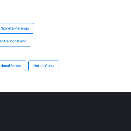
n Spineta Marengo
en Carbon Blanc
tional Forest
Hotele Guiza