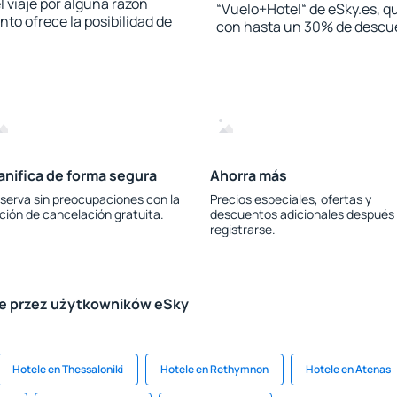
l viaje por alguna razón
“Vuelo+Hotel“ de eSky.es, qu
to ofrece la posibilidad de
con hasta un 30% de descu
anifica de forma segura
Ahorra más
serva sin preocupaciones con la
Precios especiales, ofertas y
ción de cancelación gratuita.
descuentos adicionales después
registrarse.
le przez użytkowników eSky
Hotele en Thessaloniki
Hotele en Rethymnon
Hotele en Atenas