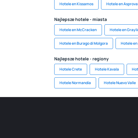
Hotele en Kissamos
Hotele en Asprova
Najlepsze hotele - miasta
Hotele en McCracken
Hotele en Grayl
Hotele en Burago di Molgora
Hotele en
Najlepsze hotele - regiony
Hotele Crete
Hotele Kavala
Hot
Hotele Normandía
Hotele Nuevo Valle