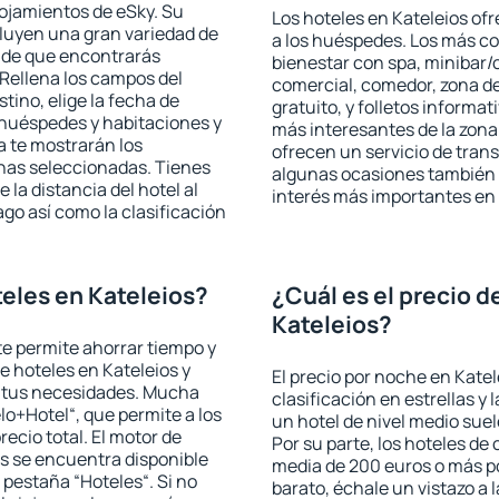
lojamientos de eSky. Su
Los hoteles en Kateleios ofr
cluyen una gran variedad de
a los huéspedes. Los más co
a de que encontrarás
bienestar con spa, minibar/c
Rellena los campos del
comercial, comedor, zona d
tino, elige la fecha de
gratuito, y folletos informat
 huéspedes y habitaciones y
más interesantes de la zon
a te mostrarán los
ofrecen un servicio de trans
chas seleccionadas. Tienes
algunas ocasiones también r
 la distancia del hotel al
interés más importantes en 
ago así como la clasificación
eles en Kateleios?
¿Cuál es el precio d
Kateleios?
 te permite ahorrar tiempo y
e hoteles en Kateleios y
El precio por noche en Katel
a tus necesidades. Mucha
clasificación en estrellas y
lo+Hotel“, que permite a los
un hotel de nivel medio suel
ecio total. El motor de
Por su parte, los hoteles de
s se encuentra disponible
media de 200 euros o más p
a pestaña “Hoteles“. Si no
barato, échale un vistazo a 