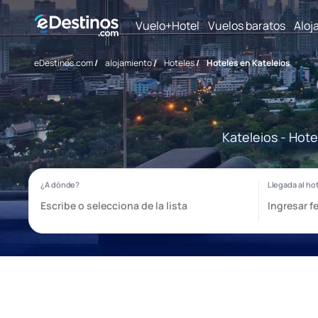
Vuelo+Hotel
Vuelos baratos
Aloj
eDestinos.com
/
alojamiento
/
Hoteles
/
Hoteles en Kateleios
Kateleios - Hote