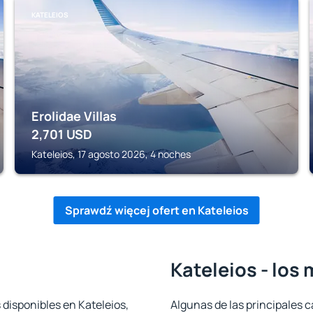
KATELEIOS
Erolidae Villas
2,701
USD
Kateleios, 17 agosto 2026, 4 noches
Sprawdź więcej ofert en Kateleios
Kateleios - los
 disponibles en Kateleios,
Algunas de las principales c