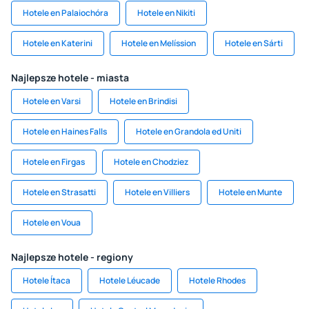
Hotele en Palaiochóra
Hotele en Nikiti
Hotele en Katerini
Hotele en Melíssion
Hotele en Sárti
Najlepsze hotele - miasta
Hotele en Varsi
Hotele en Brindisi
Hotele en Haines Falls
Hotele en Grandola ed Uniti
Hotele en Firgas
Hotele en Chodziez
Hotele en Strasatti
Hotele en Villiers
Hotele en Munte
Hotele en Voua
Najlepsze hotele - regiony
Hotele Ítaca
Hotele Léucade
Hotele Rhodes