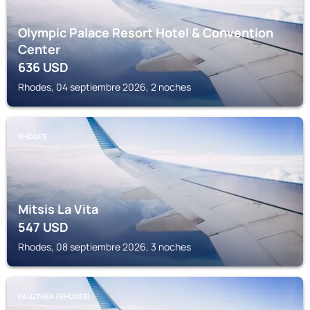
Olympic Palace Resort Hotel & Convention
Center
636
USD
Rhodes, 04 septiembre 2026, 2 noches
RHODES
Mitsis La Vita
547
USD
Rhodes, 08 septiembre 2026, 3 noches
KALLITHEA (RHODES)