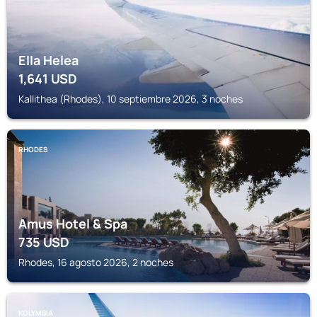
Ella Helea
1,641
USD
Kallithea (Rhodes), 10 septiembre 2026, 3 noches
RHODES
Amus Hotel & Spa
735
USD
Rhodes, 16 agosto 2026, 2 noches
KOLYMBIA