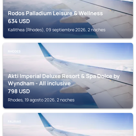
Rodos Palladium Leisure & Wellness
634
USD
Kallithea (Rhodes), 09 septiembre 2026, 2 noches
RHODES
Akti Imperial Deluxe Resort & Spa Dolce by
Wyndham - All inclusive
798
USD
Rhodes, 19 agosto 2026, 2 noches
FALIRAKI