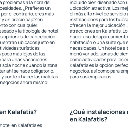
rá problemas a la hora de
incluido bien diseñado son 
ecesidades. ¿Prefieres un
ubicación atractiva. Los me
, por el contrario, eres más
el más alto nivel de servici
y un precio bajo? en
instalaciones para los huésp
ento con cualquier
ofrecen la mejor ubicación, 
seado y la tipología de hotel
atracciones en Kalafatis. Lo
as opciones de cancelación.
hacer uso del aparcamiento 
ncuentran ubicados justo en
habitación o una suite que 
tividades turísticas
necesidades. Un hotel de al
poco más lejos de las
menú variado, zonas de bien
o para unas vacaciones
como actividades para los m
a sola noche cuando la zona
Kalafatis es la opción perfec
r ahí se hace obligatorio.
negocios, así como para em
 y ponte a hacer las maletas
para sus empleados.
de negocios ahora mismo!
en Kalafatis?
¿Qué instalaciones 
en Kalafatis?
otel en Kalafatis es