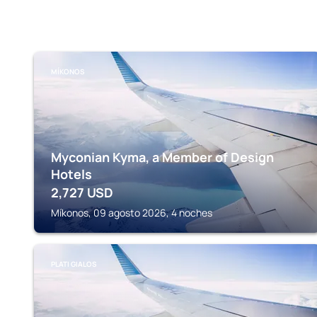
MÍKONOS
Myconian Kyma, a Member of Design
Hotels
2,727
USD
Míkonos, 09 agosto 2026, 4 noches
PLATI GIALOS