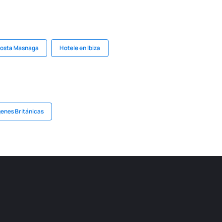
Costa Masnaga
Hotele en Ibiza
genes Británicas