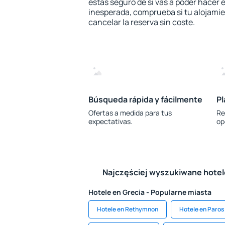
estás seguro de si vas a poder hacer e
inesperada, comprueba si tu alojamien
cancelar la reserva sin coste.
Búsqueda rápida y fácilmente
Pl
Ofertas a medida para tus
Re
expectativas.
op
Najczęściej wyszukiwane hote
Hotele en Grecia - Popularne miasta
Hotele en Rethymnon
Hotele en Paros