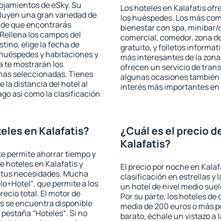
lojamientos de eSky. Su
Los hoteles en Kalafatis ofr
cluyen una gran variedad de
los huéspedes. Los más comu
a de que encontrarás
bienestar con spa, minibar/c
Rellena los campos del
comercial, comedor, zona d
tino, elige la fecha de
gratuito, y folletos informat
 huéspedes y habitaciones y
más interesantes de la zon
a te mostrarán los
ofrecen un servicio de trans
chas seleccionadas. Tienes
algunas ocasiones también r
 la distancia del hotel al
interés más importantes en 
ago así como la clasificación
eles en Kalafatis?
¿Cuál es el precio d
Kalafatis?
 te permite ahorrar tiempo y
e hoteles en Kalafatis y
El precio por noche en Kalaf
a tus necesidades. Mucha
clasificación en estrellas y
lo+Hotel“, que permite a los
un hotel de nivel medio suel
ecio total. El motor de
Por su parte, los hoteles de
s se encuentra disponible
media de 200 euros o más p
a pestaña “Hoteles“. Si no
barato, échale un vistazo a 