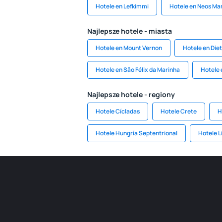
Hotele en Lefkimmi
Hotele en Neos M
Najlepsze hotele - miasta
Hotele en Mount Vernon
Hotele en Die
Hotele en Săo Félix da Marinha
Hotele 
Najlepsze hotele - regiony
Hotele Cícladas
Hotele Crete
H
Hotele Hungría Septentrional
Hotele L