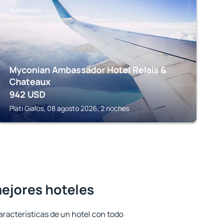
PLATI GIALOS
Myconian Ambassador Hotel Relais &
Chateaux
942
USD
Plati Gialos, 08 agosto 2026, 2 noches
 mejores hoteles
aracterísticas de un hotel con todo