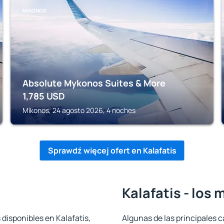
MÍKONOS
Absolute Mykonos Suites & More
1,785
USD
Míkonos, 24 agosto 2026, 4 noches
Sprawdź więcej ofert en Kalafatis
Kalafatis - los
 disponibles en Kalafatis,
Algunas de las principales c