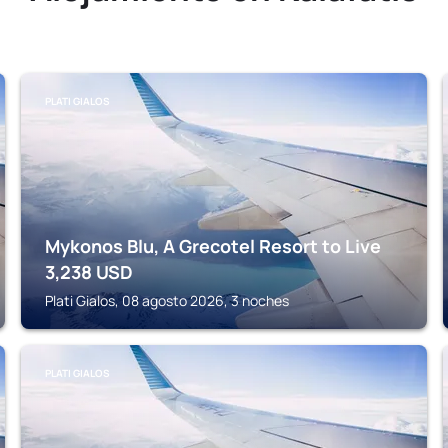
PLATI GIALOS
Mykonos Blu, A Grecotel Resort to Live
3,238
USD
Plati Gialos, 08 agosto 2026, 3 noches
PLATI GIALOS