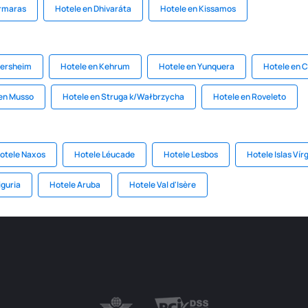
armaras
Hotele en Dhivaráta
Hotele en Kissamos
tersheim
Hotele en Kehrum
Hotele en Yunquera
Hotele en 
en Musso
Hotele en Struga k/Wałbrzycha
Hotele en Roveleto
otele Naxos
Hotele Léucade
Hotele Lesbos
Hotele Islas Vír
iguria
Hotele Aruba
Hotele Val d'Isère