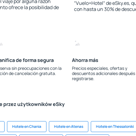
l viaje por alguna razón
“Vuelo+Hotel“ de eSky.es, qu
to ofrece la posibilidad de
con hasta un 30% de descu
anifica de forma segura
Ahorra más
serva sin preocupaciones con la
Precios especiales, ofertas y
ción de cancelación gratuita.
descuentos adicionales después
registrarse.
le przez użytkowników eSky
Hotele en Chania
Hotele en Atenas
Hotele en Thessaloniki