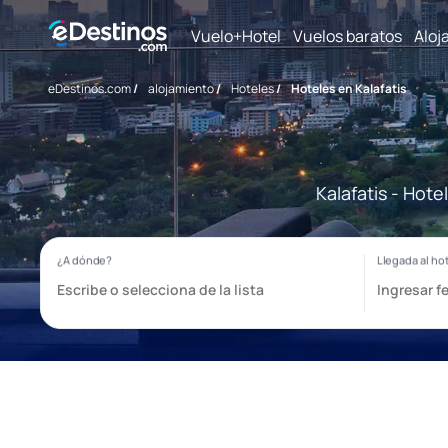
Vuelo+Hotel
Vuelos baratos
Aloj
eDestinos.com
/
alojamiento
/
Hoteles
/
Hoteles en Kalafatis
Kalafatis - Hot