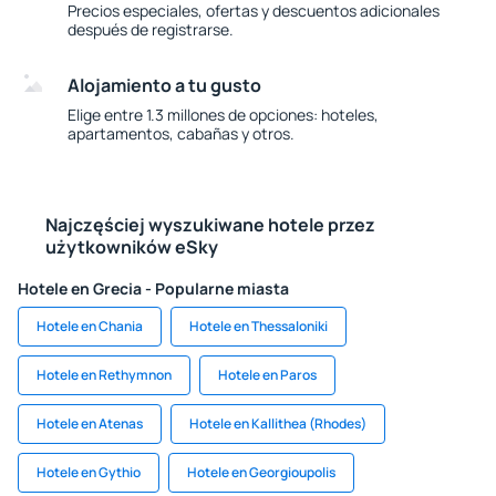
Precios especiales, ofertas y descuentos adicionales
después de registrarse.
Alojamiento a tu gusto
Elige entre 1.3 millones de opciones: hoteles,
apartamentos, cabañas y otros.
Najczęściej wyszukiwane hotele przez
użytkowników eSky
Hotele en Grecia - Popularne miasta
Hotele en Chania
Hotele en Thessaloniki
Hotele en Rethymnon
Hotele en Paros
Hotele en Atenas
Hotele en Kallithea (Rhodes)
Hotele en Gythio
Hotele en Georgioupolis