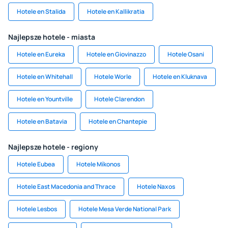
Hotele en Stalida
Hotele en Kallikratia
Najlepsze hotele - miasta
Hotele en Eureka
Hotele en Giovinazzo
Hotele Osani
Hotele en Whitehall
Hotele Worle
Hotele en Kluknava
Hotele en Yountville
Hotele Clarendon
Hotele en Batavia
Hotele en Chantepie
Najlepsze hotele - regiony
Hotele Eubea
Hotele Míkonos
Hotele East Macedonia and Thrace
Hotele Naxos
Hotele Lesbos
Hotele Mesa Verde National Park