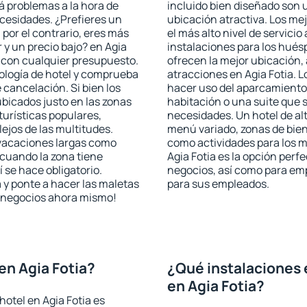
rá problemas a la hora de
incluido bien diseñado son 
ecesidades. ¿Prefieres un
ubicación atractiva. Los mej
, por el contrario, eres más
el más alto nivel de servici
y un precio bajo? en Agia
instalaciones para los huésp
 con cualquier presupuesto.
ofrecen la mejor ubicación, 
pología de hotel y comprueba
atracciones en Agia Fotia. L
 cancelación. Si bien los
hacer uso del aparcamiento 
ubicados justo en las zonas
habitación o una suite que 
turísticas populares,
necesidades. Un hotel de al
jos de las multitudes.
menú variado, zonas de bien
 vacaciones largas como
como actividades para los m
cuando la zona tiene
Agia Fotia es la opción perfe
 se hace obligatorio.
negocios, así como para em
 y ponte a hacer las maletas
para sus empleados.
de negocios ahora mismo!
en Agia Fotia?
¿Qué instalaciones 
en Agia Fotia?
otel en Agia Fotia es