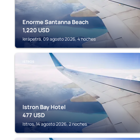
Enorme Santanna Beach
1,220
USD
Ierápetra, 09 agosto 2026, 4 noches
ISTROS
Istron Bay Hotel
477
USD
Istros, 14 agosto 2026, 2 noches