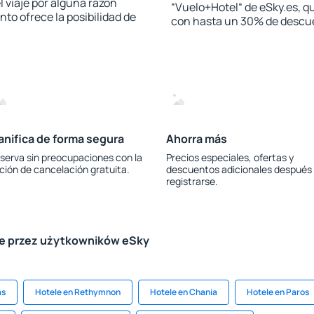
l viaje por alguna razón
“Vuelo+Hotel“ de eSky.es, qu
to ofrece la posibilidad de
con hasta un 30% de descu
anifica de forma segura
Ahorra más
serva sin preocupaciones con la
Precios especiales, ofertas y
ción de cancelación gratuita.
descuentos adicionales después
registrarse.
le przez użytkowników eSky
as
Hotele en Rethymnon
Hotele en Chania
Hotele en Paros