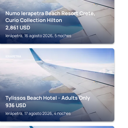
Numo Ierapetra Beach Resort Crete,
Curio Collection Hilton
2,861
USD
Ierápetra, 16 agosto 2026, 5 noches
IERÁPETRA
Tylissos Beach Hotel - Adults Only
936
USD
Ierápetra, 17 agosto 2026, 4 noches