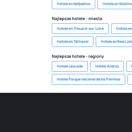
Hotele en Nafpaktos
Hotele en Skiatho
Najlepsze hotele - miasta
Hotele en Thouaré-sur-Loire
Hotele en
Hotele en Tălmacel
Hotele en Baie Lo
Najlepsze hotele - regiony
Hotele Léucade
Hotele Andros
Hotele Parque nacional de los Pieninos