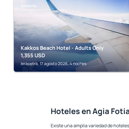
IERÁPETRA
Kakkos Beach Hotel - Adults Only
1,355
USD
Ierápetra, 17 agosto 2026, 4 noches
Hoteles en Agia Foti
Existe una amplia variedad de hoteles