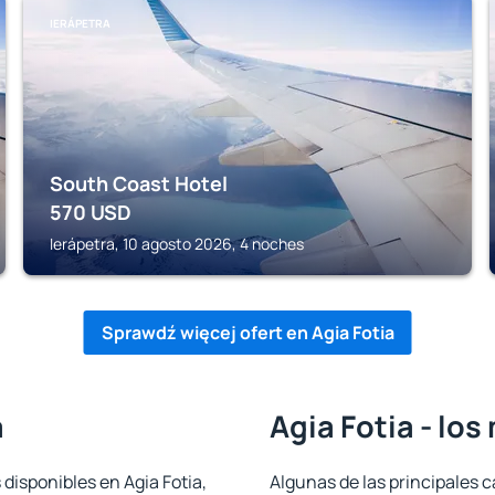
IERÁPETRA
South Coast Hotel
570
USD
Ierápetra, 10 agosto 2026, 4 noches
Sprawdź więcej ofert en Agia Fotia
a
Agia Fotia - lo
 disponibles en Agia Fotia,
Algunas de las principales c