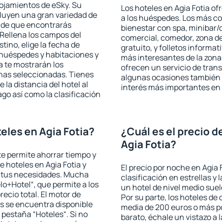
lojamientos de eSky. Su
Los hoteles en Agia Fotia of
cluyen una gran variedad de
a los huéspedes. Los más co
a de que encontrarás
bienestar con spa, minibar/c
Rellena los campos del
comercial, comedor, zona d
tino, elige la fecha de
gratuito, y folletos informat
 huéspedes y habitaciones y
más interesantes de la zon
a te mostrarán los
ofrecen un servicio de trans
chas seleccionadas. Tienes
algunas ocasiones también r
 la distancia del hotel al
interés más importantes en 
ago así como la clasificación
eles en Agia Fotia?
¿Cuál es el precio d
Agia Fotia?
 te permite ahorrar tiempo y
e hoteles en Agia Fotia y
El precio por noche en Agia 
a tus necesidades. Mucha
clasificación en estrellas y
lo+Hotel“, que permite a los
un hotel de nivel medio suel
ecio total. El motor de
Por su parte, los hoteles de
s se encuentra disponible
media de 200 euros o más p
a pestaña “Hoteles“. Si no
barato, échale un vistazo a 