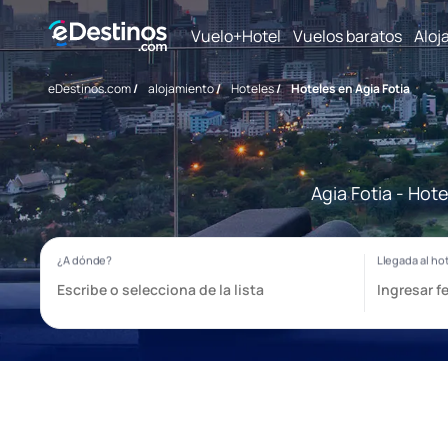
Vuelo+Hotel
Vuelos baratos
Aloj
eDestinos.com
/
alojamiento
/
Hoteles
/
Hoteles en Agia Fotia
Agia Fotia - Hot