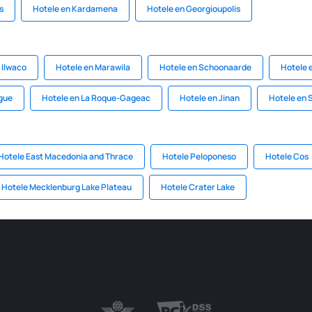
s
Hotele en Kardamena
Hotele en Georgioupolis
 Ilwaco
Hotele en Marawila
Hotele en Schoonaarde
Hotele 
ngue
Hotele en La Roque-Gageac
Hotele en Jinan
Hotele en 
Hotele East Macedonia and Thrace
Hotele Peloponeso
Hotele Cos
Hotele Mecklenburg Lake Plateau
Hotele Crater Lake