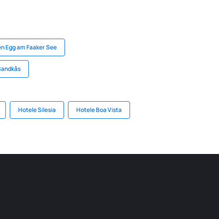
en Egg am Faaker See
Sandkås
Hotele Silesia
Hotele Boa Vista