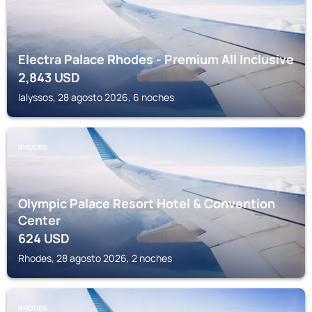
Electra Palace Rhodes - Premium All Inclusive
2,843
USD
Ialyssos, 28 agosto 2026, 6 noches
RHODES
Olympic Palace Resort Hotel & Convention
Center
624
USD
Rhodes, 28 agosto 2026, 2 noches
RHODES