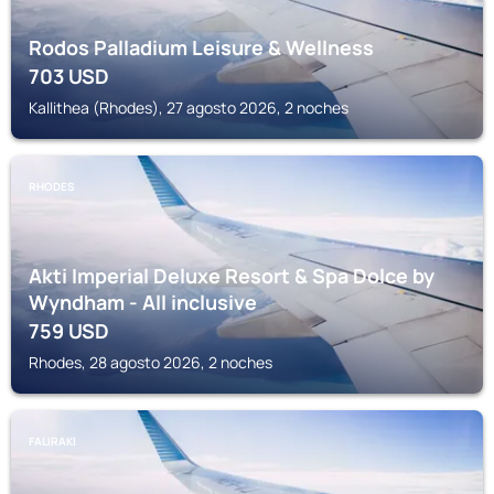
Rodos Palladium Leisure & Wellness
703
USD
Kallithea (Rhodes), 27 agosto 2026, 2 noches
RHODES
Akti Imperial Deluxe Resort & Spa Dolce by
Wyndham - All inclusive
759
USD
Rhodes, 28 agosto 2026, 2 noches
FALIRAKI