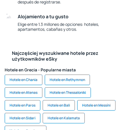
después de registrarse.
Alojamiento a tu gusto
Elige entre 1.3 millones de opciones: hoteles,
apartamentos, cabañas y otros.
Najczęściej wyszukiwane hotele przez
użytkowników eSky
Hotele en Grecia - Popularne miasta
Hotele en Chania
Hotele en Rethymnon
Hotele en Atenas
Hotele en Thessaloniki
Hotele en Paros
Hotele en Bali
Hotele en Messíni
Hotele en Sidari
Hotele en Kalamata