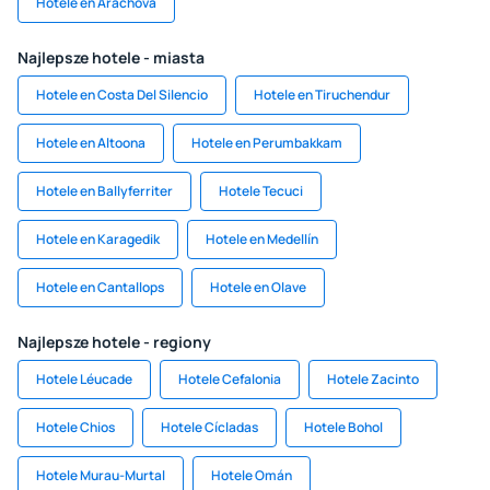
Hotele en Arachova
Najlepsze hotele - miasta
Hotele en Costa Del Silencio
Hotele en Tiruchendur
Hotele en Altoona
Hotele en Perumbakkam
Hotele en Ballyferriter
Hotele Tecuci
Hotele en Karagedik
Hotele en Medellín
Hotele en Cantallops
Hotele en Olave
Najlepsze hotele - regiony
Hotele Léucade
Hotele Cefalonia
Hotele Zacinto
Hotele Chios
Hotele Cícladas
Hotele Bohol
Hotele Murau-Murtal
Hotele Omán