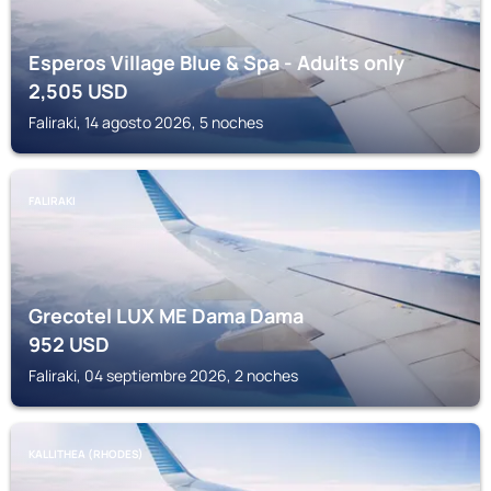
Esperos Village Blue & Spa - Adults only
2,505
USD
Faliraki, 14 agosto 2026, 5 noches
FALIRAKI
Grecotel LUX ME Dama Dama
952
USD
Faliraki, 04 septiembre 2026, 2 noches
KALLITHEA (RHODES)