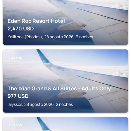
Eden Roc Resort Hotel
2,470
USD
Kallithea (Rhodes), 28 agosto 2026, 6 noches
IALYSSOS
The Ixian Grand & All Suites - Adults Only
977
USD
Ialyssos, 28 agosto 2026, 2 noches
IALYSSOS