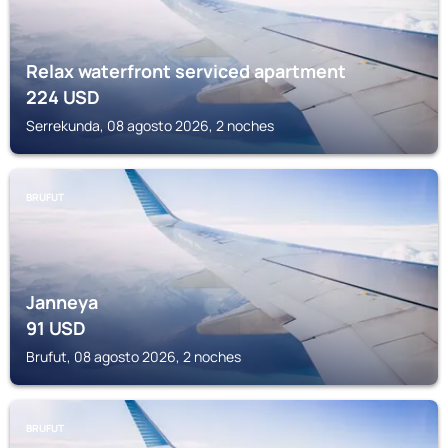
Relax waterfront serviced apartment
224
USD
Serrekunda, 08 agosto 2026, 2 noches
BRUFUT
Janneya
91
USD
Brufut, 08 agosto 2026, 2 noches
BRUFUT