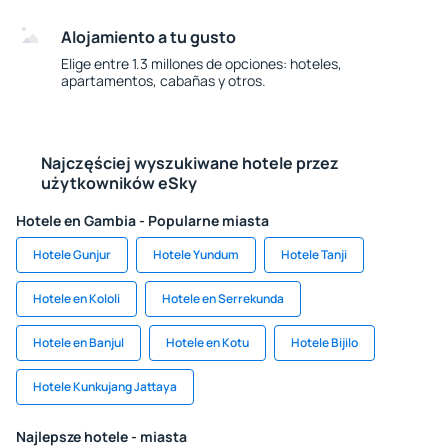
Alojamiento a tu gusto
Elige entre 1.3 millones de opciones: hoteles,
apartamentos, cabañas y otros.
Najczęściej wyszukiwane hotele przez
użytkowników eSky
Hotele en Gambia - Popularne miasta
Hotele Gunjur
Hotele Yundum
Hotele Tanji
Hotele en Kololi
Hotele en Serrekunda
Hotele en Banjul
Hotele en Kotu
Hotele Bijilo
Hotele Kunkujang Jattaya
Najlepsze hotele - miasta