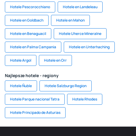
Hotele Pescorocchiano
Hotele en Landeleau
Hotele en Goldbach
Hotele en Mahon
Hotele en Benaguacil
Hotele Uherce Mineralne
Hotele en Palma Campania
Hotele en Unterhaching
Hotele Argol
Hotele en Orr
Najlepsze hotele - regiony
Hotele Ñuble
Hotele Salzburgo Region
Hotele Parque nacional Tatra
Hotele Rhodes
Hotele Principado de Asturias