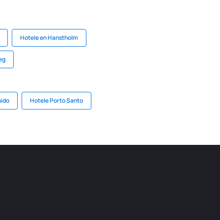
Hotele en Hanstholm
eg
nido
Hotele Porto Santo