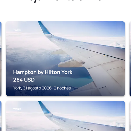
YORK
Hampton by Hilton York
264
USD
York, 31 agosto 2026, 2 noches
YORK