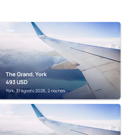
YORK
The Grand, York
493
USD
York, 31 agosto 2026, 2 noches
YORK