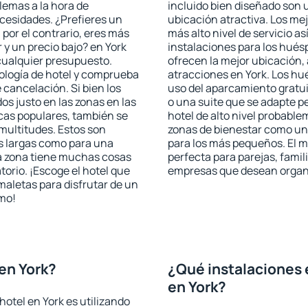
blemas a la hora de
incluido bien diseñado son 
ecesidades. ¿Prefieres un
ubicación atractiva. Los mej
, por el contrario, eres más
más alto nivel de servicio a
y un precio bajo? en York
instalaciones para los huésp
cualquier presupuesto.
ofrecen la mejor ubicación, 
pología de hotel y comprueba
atracciones en York. Los hu
 cancelación. Si bien los
uso del aparcamiento gratui
s justo en las zonas en las
o una suite que se adapte 
icas populares, también se
hotel de alto nivel probabl
multitudes. Estos son
zonas de bienestar como un 
s largas como para una
para los más pequeños. El m
a zona tiene muchas cosas
perfecta para parejas, famil
torio. ¡Escoge el hotel que
empresas que desean organi
maletas para disfrutar de un
smo!
en York?
¿Qué instalaciones 
en York?
otel en York es utilizando