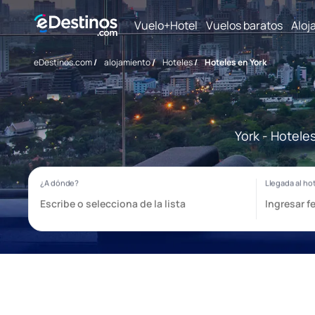
Vuelo+Hotel
Vuelos baratos
Aloj
eDestinos.com
/
alojamiento
/
Hoteles
/
Hoteles en York
York - Hotele