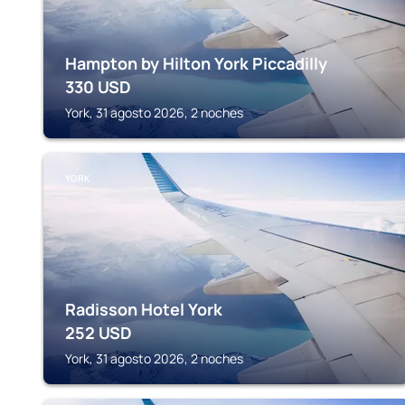
Hampton by Hilton York Piccadilly
330
USD
York, 31 agosto 2026, 2 noches
YORK
Radisson Hotel York
252
USD
York, 31 agosto 2026, 2 noches