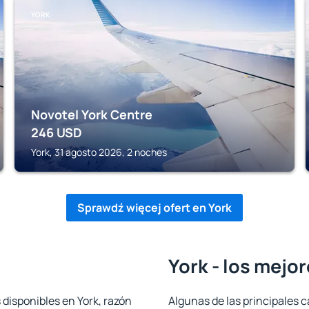
YORK
Novotel York Centre
246
USD
York, 31 agosto 2026, 2 noches
Sprawdź więcej ofert en York
York - los mejo
 disponibles en York, razón
Algunas de las principales c