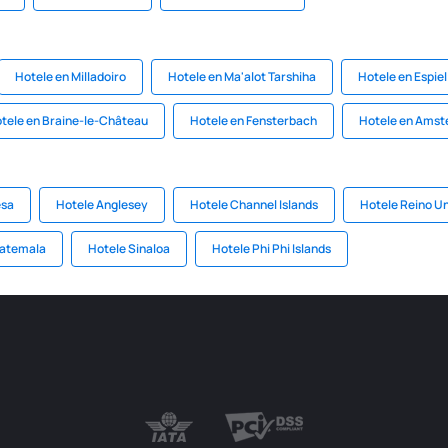
Hotele en Milladoiro
Hotele en Ma'alot Tarshiha
Hotele en Espiel
tele en Braine-le-Château
Hotele en Fensterbach
Hotele en Amst
esa
Hotele Anglesey
Hotele Channel Islands
Hotele Reino U
uatemala
Hotele Sinaloa
Hotele Phi Phi Islands