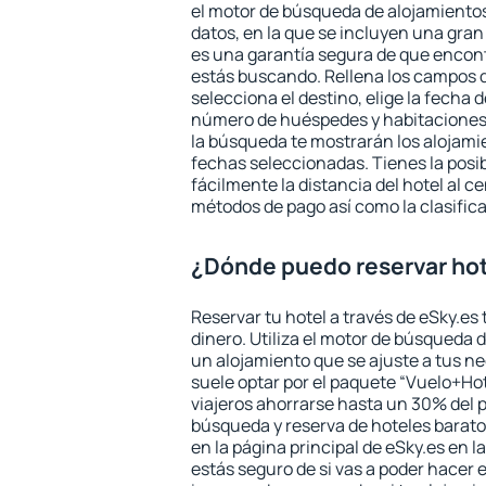
el motor de búsqueda de alojamientos
datos, en la que se incluyen una gran
es una garantía segura de que encon
estás buscando. Rellena los campos 
selecciona el destino, elige la fecha d
número de huéspedes y habitaciones y
la búsqueda te mostrarán los alojamie
fechas seleccionadas. Tienes la posi
fácilmente la distancia del hotel al ce
métodos de pago así como la clasifica
¿Dónde puedo reservar hot
Reservar tu hotel a través de eSky.es
dinero. Utiliza el motor de búsqueda 
un alojamiento que se ajuste a tus 
suele optar por el paquete “Vuelo+Hot
viajeros ahorrarse hasta un 30% del pr
búsqueda y reserva de hoteles barato
en la página principal de eSky.es en l
estás seguro de si vas a poder hacer e