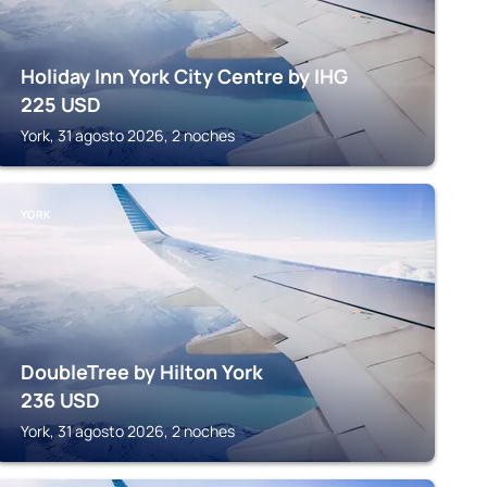
Holiday Inn York City Centre by IHG
225
USD
York, 31 agosto 2026, 2 noches
YORK
DoubleTree by Hilton York
236
USD
York, 31 agosto 2026, 2 noches