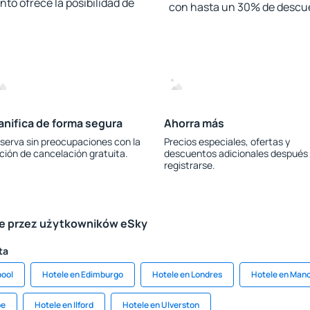
to ofrece la posibilidad de
con hasta un 30% de descu
anifica de forma segura
Ahorra más
serva sin preocupaciones con la
Precios especiales, ofertas y
ción de cancelación gratuita.
descuentos adicionales después
registrarse.
le przez użytkowników eSky
ta
pool
Hotele en Edimburgo
Hotele en Londres
Hotele en Man
be
Hotele en Ilford
Hotele en Ulverston