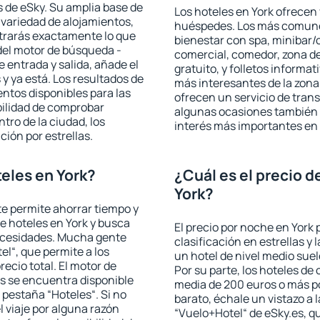
 de eSky. Su amplia base de
Los hoteles en York ofrecen 
 variedad de alojamientos,
huéspedes. Los más comunes
trarás exactamente lo que
bienestar con spa, minibar/c
del motor de búsqueda -
comercial, comedor, zona d
e entrada y salida, añade el
gratuito, y folletos informat
 ya está. Los resultados de
más interesantes de la zon
ntos disponibles para las
ofrecen un servicio de trans
bilidad de comprobar
algunas ocasiones también r
ntro de la ciudad, los
interés más importantes en 
ción por estrellas.
eles en York?
¿Cuál es el precio d
York?
 te permite ahorrar tiempo y
de hoteles en York y busca
El precio por noche en York 
necesidades. Mucha gente
clasificación en estrellas y
el“, que permite a los
un hotel de nivel medio suel
ecio total. El motor de
Por su parte, los hoteles de
s se encuentra disponible
media de 200 euros o más p
a pestaña “Hoteles“. Si no
barato, échale un vistazo a 
l viaje por alguna razón
“Vuelo+Hotel“ de eSky.es, qu