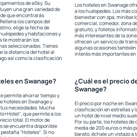
lojamientos de eSky. Su
Los hoteles en Swanage ofre
cluyen una gran variedad de
a los huéspedes. Los más co
a de que encontrarás
bienestar con spa, minibar/c
Rellena los campos del
comercial, comedor, zona d
tino, elige la fecha de
gratuito, y folletos informat
 huéspedes y habitaciones y
más interesantes de la zon
a te mostrarán los
ofrecen un servicio de trans
chas seleccionadas. Tienes
algunas ocasiones también r
 la distancia del hotel al
interés más importantes e
ago así como la clasificación
teles en Swanage?
¿Cuál es el precio d
Swanage?
 te permite ahorrar tiempo y
 de hoteles en Swanage y
El precio por noche en Swan
a tus necesidades. Mucha
clasificación en estrellas y
lo+Hotel“, que permite a los
un hotel de nivel medio suel
ecio total. El motor de
Por su parte, los hoteles de
s se encuentra disponible
media de 200 euros o más p
a pestaña “Hoteles“. Si no
barato, échale un vistazo a 