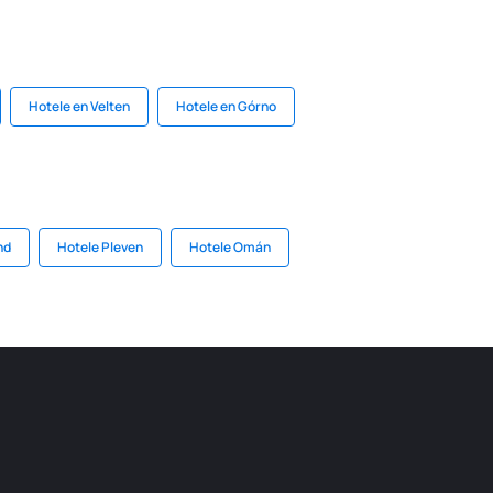
Hotele en Velten
Hotele en Górno
nd
Hotele Pleven
Hotele Omán