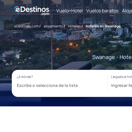
Vuelo+Hotel
Vuelos baratos
Aloj
eDestinos.com
/
alojamiento
/
Hoteles
/
Hoteles en Swanage
Swanage - Hotel