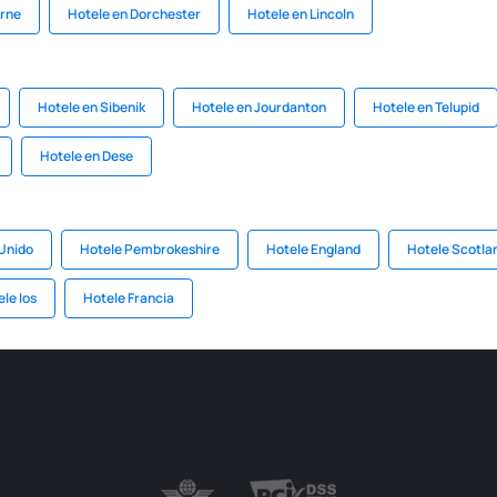
urne
Hotele en Dorchester
Hotele en Lincoln
Hotele en Sibenik
Hotele en Jourdanton
Hotele en Telupid
Hotele en Dese
 Unido
Hotele Pembrokeshire
Hotele England
Hotele Scotla
le Ios
Hotele Francia