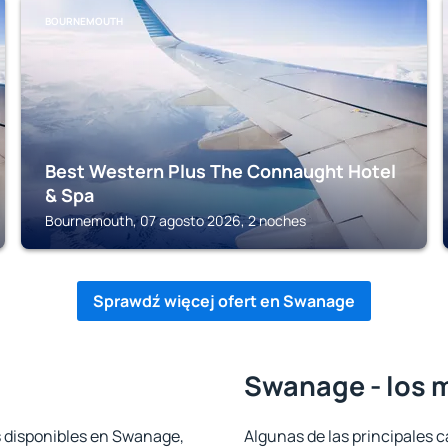
BOURNEMOUTH
Best Western Plus The Connaught Hotel
& Spa
Bournemouth, 07 agosto 2026, 2 noches
Sprawdź więcej ofert en Swanage
Swanage - los 
s disponibles en Swanage,
Algunas de las principales c