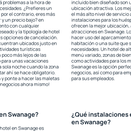
rá problemas a la hora de
incluido bien diseñado son 
ecesidades. ¿Prefieres un
ubicación atractiva. Los m
, por el contrario, eres más
el más alto nivel de servici
y un precio bajo? en
instalaciones para los huésp
ento con cualquier
ofrecen la mejor ubicación, 
seado y la tipología de hotel
atracciones en Swanage. Los
as opciones de cancelación.
hacer uso del aparcamiento 
cuentran ubicados justo en
habitación o una suite que 
tividades turísticas
necesidades. Un hotel de al
poco más lejos de las
menú variado, zonas de bien
o para unas vacaciones
como actividades para los m
a sola noche cuando la zona
Swanage es la opción perfect
r ahí se hace obligatorio.
negocios, así como para em
 y ponte a hacer las maletas
para sus empleados.
de negocios ahora mismo!
 en Swanage?
¿Qué instalaciones 
en Swanage?
 hotel en Swanage es