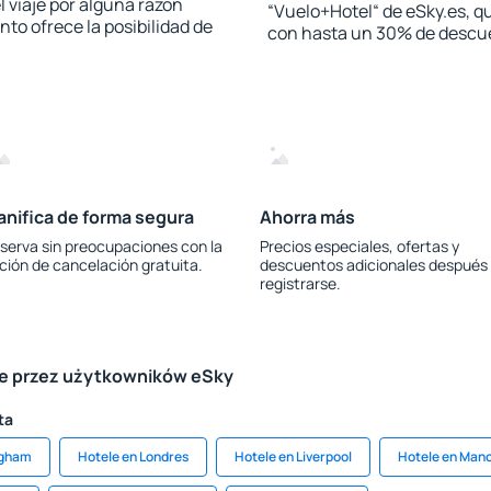
l viaje por alguna razón
“Vuelo+Hotel“ de eSky.es, qu
to ofrece la posibilidad de
con hasta un 30% de descu
anifica de forma segura
Ahorra más
serva sin preocupaciones con la
Precios especiales, ofertas y
ción de cancelación gratuita.
descuentos adicionales después
registrarse.
le przez użytkowników eSky
ta
ngham
Hotele en Londres
Hotele en Liverpool
Hotele en Man