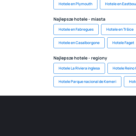
Hotele en Plymouth
Hotele en Eastbo
Najlepsze hotele - miasta
Hotele en Fabregues
Hotele en Tršice
Hotele en Casalborgone
Hotele Faget
Najlepsze hotele - regiony
Hotele La Riviera inglesa
Hotele Reino
Hotele Parque nacional de Kemeri
Hote