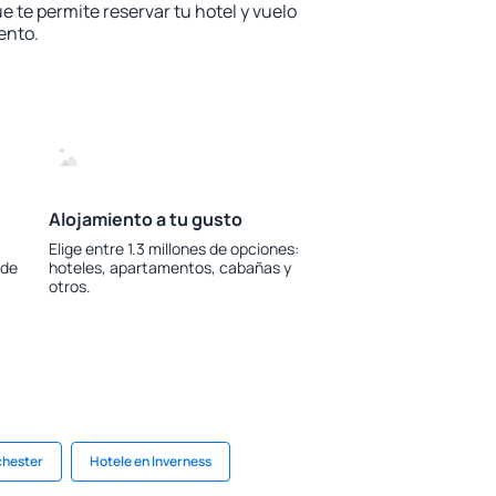
e te permite reservar tu hotel y vuelo
ento.
Alojamiento a tu gusto
Elige entre 1.3 millones de opciones:
 de
hoteles, apartamentos, cabañas y
otros.
chester
Hotele en Inverness