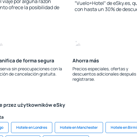
l viaje por alguna razón
“Vuelo+Hotel“ de eSky.es, qu
to ofrece la posibilidad de
con hasta un 30% de descu
anifica de forma segura
Ahorra más
serva sin preocupaciones con la
Precios especiales, ofertas y
ción de cancelación gratuita.
descuentos adicionales después
registrarse.
le przez użytkowników eSky
ta
go
Hotele en Londres
Hotele en Manchester
Hotele en Bir