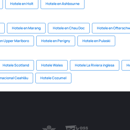
Hotele en Holt
Hotele en Ashbourne
Hotele en Marang
Hotele en Chau Doc
Hotele en Oftersch
en Upper Marlboro
Hotele en Perigny
Hotele en Pulaski
Hotele Scotland
Hotele Wales
Hotele La Riviera inglesa
Ho
 nacional Ceahlău
Hotele Cozumel