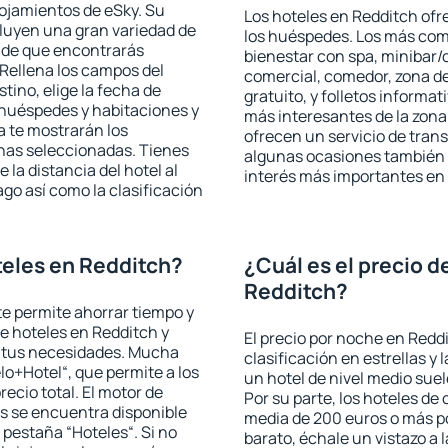
lojamientos de eSky. Su
Los hoteles en Redditch ofre
cluyen una gran variedad de
los huéspedes. Los más comu
a de que encontrarás
bienestar con spa, minibar/c
Rellena los campos del
comercial, comedor, zona d
tino, elige la fecha de
gratuito, y folletos informat
 huéspedes y habitaciones y
más interesantes de la zon
a te mostrarán los
ofrecen un servicio de trans
chas seleccionadas. Tienes
algunas ocasiones también r
 la distancia del hotel al
interés más importantes en
ago así como la clasificación
eles en Redditch?
¿Cuál es el precio d
Redditch?
 te permite ahorrar tiempo y
de hoteles en Redditch y
El precio por noche en Redd
a tus necesidades. Mucha
clasificación en estrellas y
lo+Hotel“, que permite a los
un hotel de nivel medio suel
ecio total. El motor de
Por su parte, los hoteles de
s se encuentra disponible
media de 200 euros o más p
a pestaña “Hoteles“. Si no
barato, échale un vistazo a 