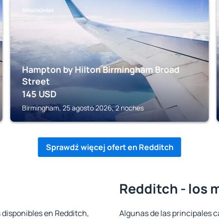
BIRMINGHAM
Hampton by Hilton Birmingham Broad
Street
145
USD
Birmingham, 25 agosto 2026, 2 noches
Sprawdź więcej ofert en Redditch
Redditch - los 
 disponibles en Redditch,
Algunas de las principales c