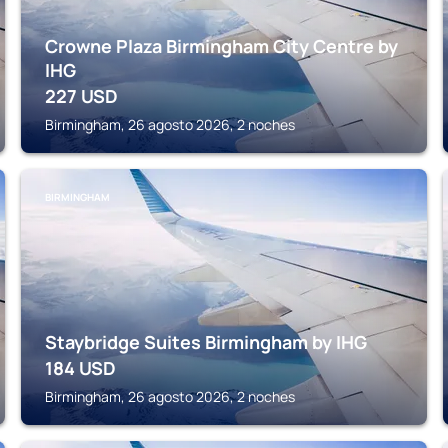
Crowne Plaza Birmingham City Centre by
IHG
227
USD
Birmingham, 26 agosto 2026, 2 noches
BIRMINGHAM
Staybridge Suites Birmingham by IHG
184
USD
Birmingham, 26 agosto 2026, 2 noches