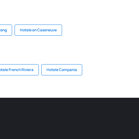
wang
Hotele en Caseneuve
tele French Riviera
Hotele Campania