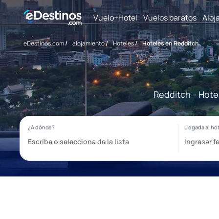
Vuelo+Hotel
Vuelos baratos
Aloj
eDestinos.com
/
alojamiento
/
Hoteles
/
Hoteles en Redditch
Redditch - Hote