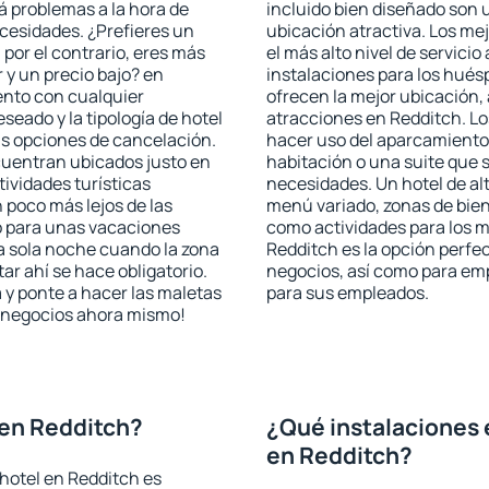
rá problemas a la hora de
incluido bien diseñado son 
ecesidades. ¿Prefieres un
ubicación atractiva. Los me
, por el contrario, eres más
el más alto nivel de servici
y un precio bajo? en
instalaciones para los huésp
ento con cualquier
ofrecen la mejor ubicación, 
seado y la tipología de hotel
atracciones en Redditch. Lo
as opciones de cancelación.
hacer uso del aparcamiento 
ncuentran ubicados justo en
habitación o una suite que 
tividades turísticas
necesidades. Un hotel de al
poco más lejos de las
menú variado, zonas de bien
o para unas vacaciones
como actividades para los m
a sola noche cuando la zona
Redditch es la opción perfect
r ahí se hace obligatorio.
negocios, así como para em
 y ponte a hacer las maletas
para sus empleados.
de negocios ahora mismo!
 en Redditch?
¿Qué instalaciones 
en Redditch?
hotel en Redditch es