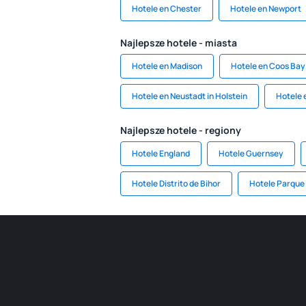
Hotele en Chester
Hotele en Newport
Najlepsze hotele - miasta
Hotele en Madison
Hotele en Coos Bay
Hotele en Neustadt in Holstein
Hotele 
Najlepsze hotele - regiony
Hotele England
Hotele Guernsey
Hotele Distrito de Bihor
Hotele Parque