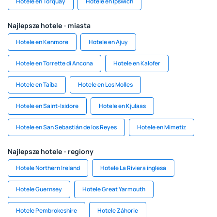
Hotele en Torquay
Hotele en Ipswich
Najlepsze hotele - miasta
Hotele en Kenmore
Hotele en Ajuy
Hotele en Torrette di Ancona
Hotele en Kalofer
Hotele en Taíba
Hotele en Los Molles
Hotele en Saint-Isidore
Hotele en Kjulaas
Hotele en San Sebastián de los Reyes
Hotele en Mimetiz
Najlepsze hotele - regiony
Hotele Northern Ireland
Hotele La Riviera inglesa
Hotele Guernsey
Hotele Great Yarmouth
Hotele Pembrokeshire
Hotele Záhorie