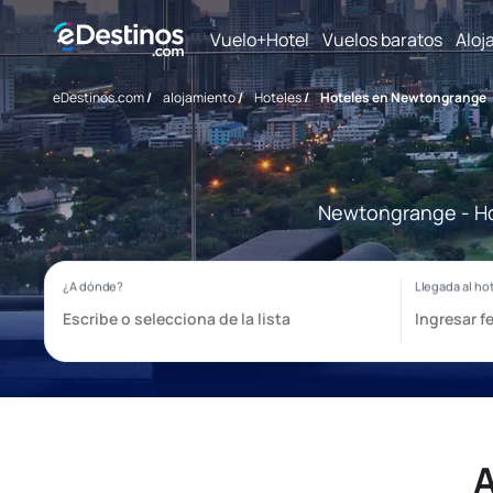
Vuelo+Hotel
Vuelos baratos
Aloj
eDestinos.com
/
alojamiento
/
Hoteles
/
Hoteles en Newtongrange
Newtongrange - Hot
A