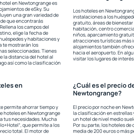
 hotel en Newtongrange es
lojamientos de eSky. Su
Los hoteles en Newtongrange
cluyen una gran variedad de
instalaciones a los huéspe
a de que encontrarás
gratuito, áreas de bienestar
Rellena los campos del
habitación, centro comercia
tino, elige la fecha de
niños, aparcamiento gratuito
 huéspedes y habitaciones y
atracciones turísticas más 
a te mostrarán los
alojamientos también ofrece
chas seleccionadas. Tienes
hacia el aeropuerto. En al
 la distancia del hotel al
visitar los lugares de inte
ago así como la clasificación
eles en
¿Cuál es el precio d
Newtongrange?
 te permite ahorrar tiempo y
El precio por noche en New
 de hoteles en Newtongrange
la clasificación en estrellas
e a tus necesidades. Mucha
un hotel de nivel medio suel
lo+Hotel“, que permite a los
Por su parte, los hoteles de
ecio total. El motor de
media de 200 euros o más p