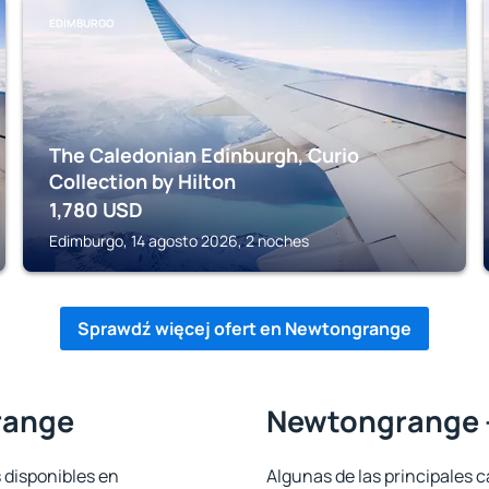
EDIMBURGO
The Caledonian Edinburgh, Curio
Collection by Hilton
1,780
USD
Edimburgo, 14 agosto 2026, 2 noches
Sprawdź więcej ofert en Newtongrange
range
Newtongrange -
 disponibles en
Algunas de las principales c