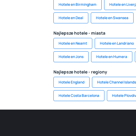
Hotele en Birmingham
Hotele en Liver
Hotele en Deal
Hotele en Swansea
Najlepsze hotele - miasta
Hotele en Neamt
Hotele en Landriano
Hotele en Jons
Hotele en Humera
Najlepsze hotele - regiony
Hotele England
Hotele Channel Islands
Hotele Costa Barcelona
Hotele Plovdi