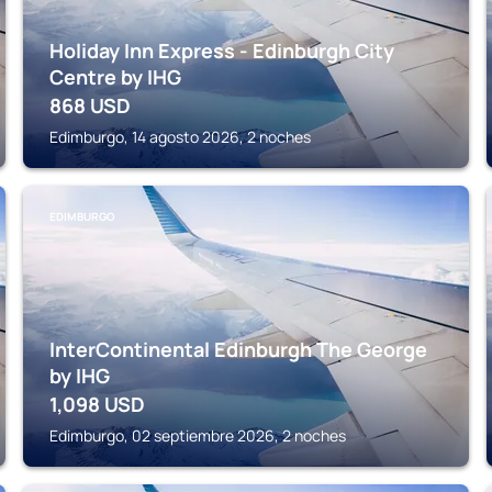
Holiday Inn Express - Edinburgh City
Centre by IHG
868
USD
Edimburgo, 14 agosto 2026, 2 noches
EDIMBURGO
InterContinental Edinburgh The George
by IHG
1,098
USD
Edimburgo, 02 septiembre 2026, 2 noches