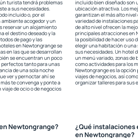
ún turista tendrá problemas
incluido bien diseñado son 
uste a sus necesidades.
ubicación atractiva. Los m
odo incluido o, por el
garantizan el más alto nivel
n ambiente acogedor y un
variedad de instalaciones p
 reservar un alojamiento
de alto nivel ofrecen la mejo
a el destino deseado y la
principales atracciones en
todos de pago y las
la posibilidad de hacer uso 
 hoteles en Newtongrange se
elegir una habitación o una
as en las que se desarrollan
sus necesidades. Un hotel d
mbién se encuentran un poco
un menú variado, zonas de b
n perfectos tanto para unas
como actividades para los m
ancia de una sola noche
Newtongrange es la opción p
e ver y pernoctar ahí se
viajes de negocios, así co
e más te convenga y ponte a
organizar talleres para sus
 viaje de ocio o de negocios
 en Newtongrange?
¿Qué instalaciones 
en Newtongrange?