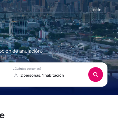
Log in
pción de anulación.
ge