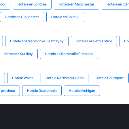
pool
Hotele en Londres
Hotele en Manchester
Hotele en Ed
Hotele en Gloucester
Hotele en Solihull
Hotele en Czerwionka-Leszczyny
Hotele Feroleto Antico
Ho
Hotele en Kurtkoy
Hotele en Serravalle Pistoiese
Hotele Wales
Hotele Northern Ireland
Hotele Southport
v province
Hotele Guatemala
Hotele Míchigan