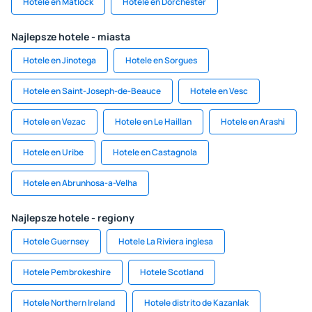
Hotele en Matlock
Hotele en Dorchester
Najlepsze hotele - miasta
Hotele en Jinotega
Hotele en Sorgues
Hotele en Saint-Joseph-de-Beauce
Hotele en Vesc
Hotele en Vezac
Hotele en Le Haillan
Hotele en Arashi
Hotele en Uribe
Hotele en Castagnola
Hotele en Abrunhosa-a-Velha
Najlepsze hotele - regiony
Hotele Guernsey
Hotele La Riviera inglesa
Hotele Pembrokeshire
Hotele Scotland
Hotele Northern Ireland
Hotele distrito de Kazanlak