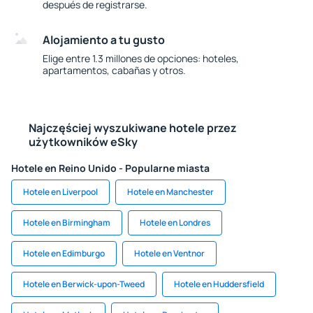
después de registrarse.
Alojamiento a tu gusto
Elige entre 1.3 millones de opciones: hoteles,
apartamentos, cabañas y otros.
Najczęściej wyszukiwane hotele przez
użytkowników eSky
Hotele en Reino Unido - Popularne miasta
Hotele en Liverpool
Hotele en Manchester
Hotele en Birmingham
Hotele en Londres
Hotele en Edimburgo
Hotele en Ventnor
Hotele en Berwick-upon-Tweed
Hotele en Huddersfield