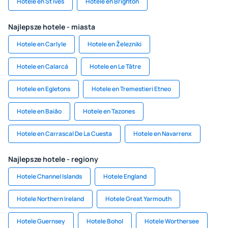
Hotele en St Ives
Hotele en Brighton
Najlepsze hotele - miasta
Hotele en Carlyle
Hotele en Železniki
Hotele en Calarcá
Hotele en Le Tâtre
Hotele en Egletons
Hotele en Tremestieri Etneo
Hotele en Baiăo
Hotele en Tazones
Hotele en Carrascal De La Cuesta
Hotele en Navarrenx
Najlepsze hotele - regiony
Hotele Channel Islands
Hotele England
Hotele Northern Ireland
Hotele Great Yarmouth
Hotele Guernsey
Hotele Bohol
Hotele Worthersee