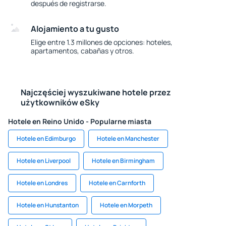
después de registrarse.
Alojamiento a tu gusto
Elige entre 1.3 millones de opciones: hoteles,
apartamentos, cabañas y otros.
Najczęściej wyszukiwane hotele przez
użytkowników eSky
Hotele en Reino Unido - Popularne miasta
Hotele en Edimburgo
Hotele en Manchester
Hotele en Liverpool
Hotele en Birmingham
Hotele en Londres
Hotele en Carnforth
Hotele en Hunstanton
Hotele en Morpeth