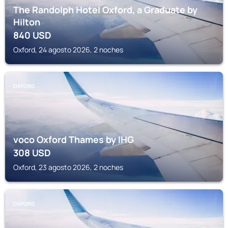
The Randolph Hotel Oxford, a Graduate by
Hilton
840
USD
Oxford, 24 agosto 2026, 2 noches
OXFORD
voco Oxford Thames by IHG
308
USD
Oxford, 23 agosto 2026, 2 noches
OXFORD