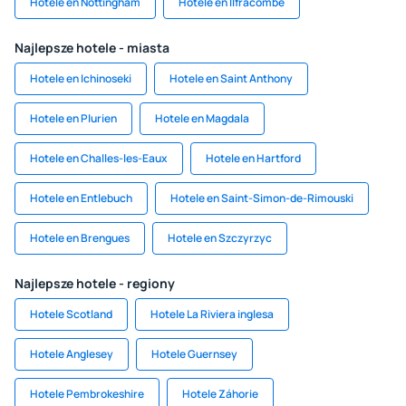
Hotele en Nottingham
Hotele en Ilfracombe
Najlepsze hotele - miasta
Hotele en Ichinoseki
Hotele en Saint Anthony
Hotele en Plurien
Hotele en Magdala
Hotele en Challes-les-Eaux
Hotele en Hartford
Hotele en Entlebuch
Hotele en Saint-Simon-de-Rimouski
Hotele en Brengues
Hotele en Szczyrzyc
Najlepsze hotele - regiony
Hotele Scotland
Hotele La Riviera inglesa
Hotele Anglesey
Hotele Guernsey
Hotele Pembrokeshire
Hotele Záhorie