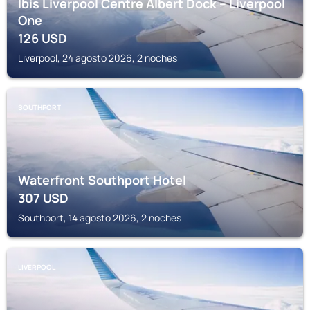
Ibis Liverpool Centre Albert Dock – Liverpool
One
126
USD
Liverpool, 24 agosto 2026, 2 noches
SOUTHPORT
Waterfront Southport Hotel
307
USD
Southport, 14 agosto 2026, 2 noches
LIVERPOOL