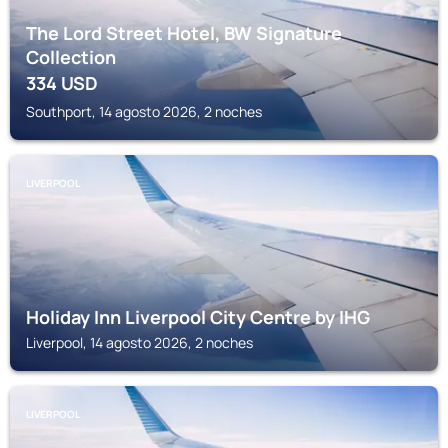
The Lord Street Hotel, BW Signature
Collection
334
USD
Southport, 14 agosto 2026, 2 noches
LIVERPOOL
Holiday Inn Liverpool City Centre by IHG
Liverpool, 14 agosto 2026, 2 noches
LIVERPOOL