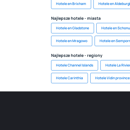
Hotele en Brixham
Hotele en Aldeburg
Najlepsze hotele - miasta
Hotele en Gladstone
Hotele en Schon
Hotele en Mragowo
Hotele en Sempor
Najlepsze hotele - regiony
Hotele Channel Islands
Hotele La Rivie
Hotele Carinthia
Hotele Vidin province