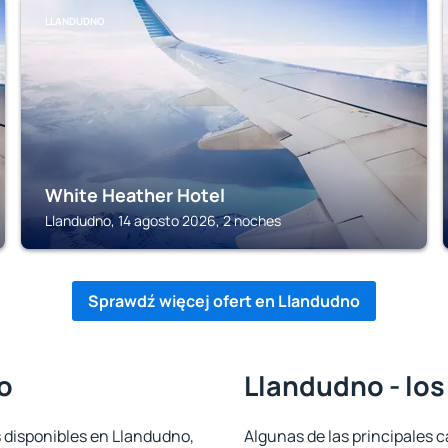
LLANDUDNO
White Heather Hotel
Llandudno, 14 agosto 2026, 2 noches
Sprawdź więcej ofert en Llandudno
o
Llandudno - los
s disponibles en Llandudno,
Algunas de las principales c