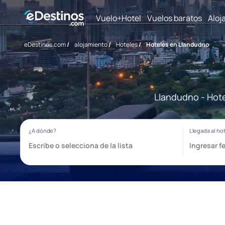
Vuelo+Hotel
Vuelos baratos
Aloj
eDestinos.com
/
alojamiento
/
Hoteles
/
Hoteles en Llandudno
Llandudno - Hote