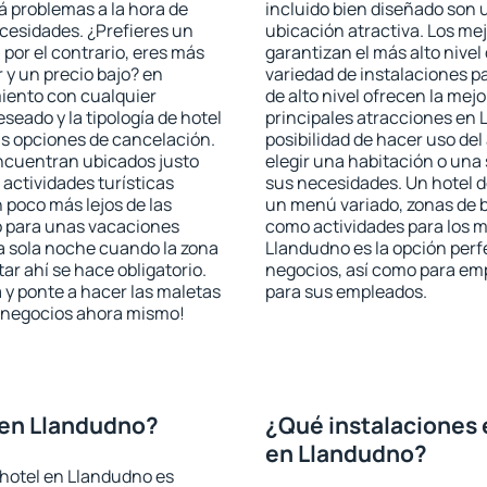
rá problemas a la hora de
incluido bien diseñado son 
ecesidades. ¿Prefieres un
ubicación atractiva. Los me
, por el contrario, eres más
garantizan el más alto nivel
y un precio bajo? en
variedad de instalaciones p
iento con cualquier
de alto nivel ofrecen la mejo
seado y la tipología de hotel
principales atracciones en 
as opciones de cancelación.
posibilidad de hacer uso de
encuentran ubicados justo
elegir una habitación o una
 actividades turísticas
sus necesidades. Un hotel d
poco más lejos de las
un menú variado, zonas de b
o para unas vacaciones
como actividades para los m
a sola noche cuando la zona
Llandudno es la opción perfe
r ahí se hace obligatorio.
negocios, así como para em
 y ponte a hacer las maletas
para sus empleados.
de negocios ahora mismo!
 en Llandudno?
¿Qué instalaciones 
en Llandudno?
 hotel en Llandudno es