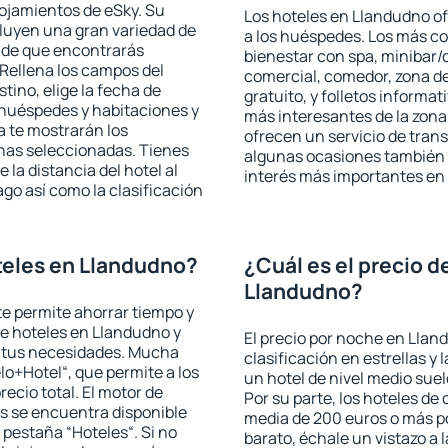
lojamientos de eSky. Su
Los hoteles en Llandudno of
cluyen una gran variedad de
a los huéspedes. Los más co
a de que encontrarás
bienestar con spa, minibar/c
Rellena los campos del
comercial, comedor, zona d
tino, elige la fecha de
gratuito, y folletos informat
 huéspedes y habitaciones y
más interesantes de la zon
a te mostrarán los
ofrecen un servicio de trans
chas seleccionadas. Tienes
algunas ocasiones también r
 la distancia del hotel al
interés más importantes en
ago así como la clasificación
teles en Llandudno?
¿Cuál es el precio d
Llandudno?
 te permite ahorrar tiempo y
de hoteles en Llandudno y
El precio por noche en Llan
a tus necesidades. Mucha
clasificación en estrellas y
lo+Hotel“, que permite a los
un hotel de nivel medio suel
ecio total. El motor de
Por su parte, los hoteles de
s se encuentra disponible
media de 200 euros o más p
a pestaña “Hoteles“. Si no
barato, échale un vistazo a 