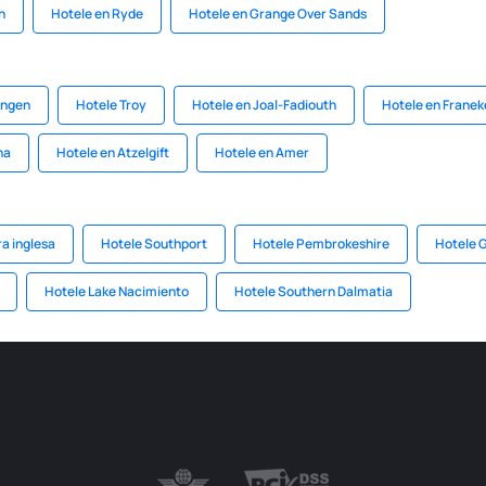
h
Hotele en Ryde
Hotele en Grange Over Sands
ungen
Hotele Troy
Hotele en Joal-Fadiouth
Hotele en Franek
na
Hotele en Atzelgift
Hotele en Amer
ra inglesa
Hotele Southport
Hotele Pembrokeshire
Hotele 
Hotele Lake Nacimiento
Hotele Southern Dalmatia