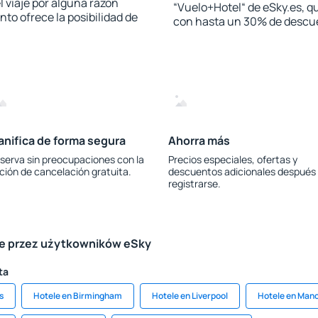
l viaje por alguna razón
“Vuelo+Hotel“ de eSky.es, qu
to ofrece la posibilidad de
con hasta un 30% de descu
anifica de forma segura
Ahorra más
serva sin preocupaciones con la
Precios especiales, ofertas y
ción de cancelación gratuita.
descuentos adicionales después
registrarse.
le przez użytkowników eSky
ta
s
Hotele en Birmingham
Hotele en Liverpool
Hotele en Man