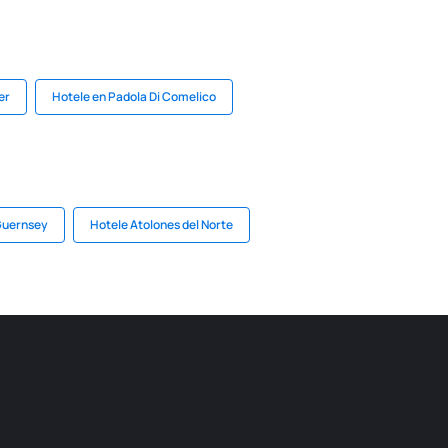
er
Hotele en Padola Di Comelico
Guernsey
Hotele Atolones del Norte