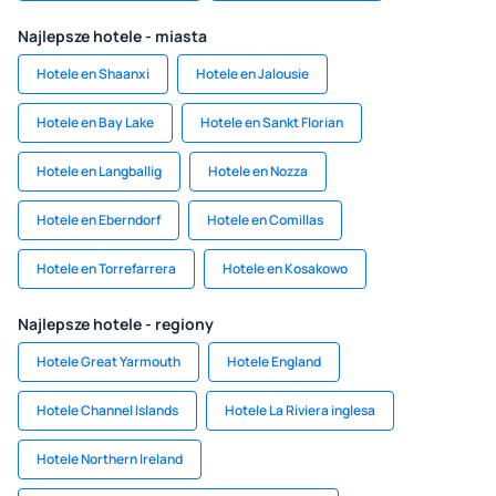
Najlepsze hotele - miasta
Hotele en Shaanxi
Hotele en Jalousie
Hotele en Bay Lake
Hotele en Sankt Florian
Hotele en Langballig
Hotele en Nozza
Hotele en Eberndorf
Hotele en Comillas
Hotele en Torrefarrera
Hotele en Kosakowo
Najlepsze hotele - regiony
Hotele Great Yarmouth
Hotele England
Hotele Channel Islands
Hotele La Riviera inglesa
Hotele Northern Ireland