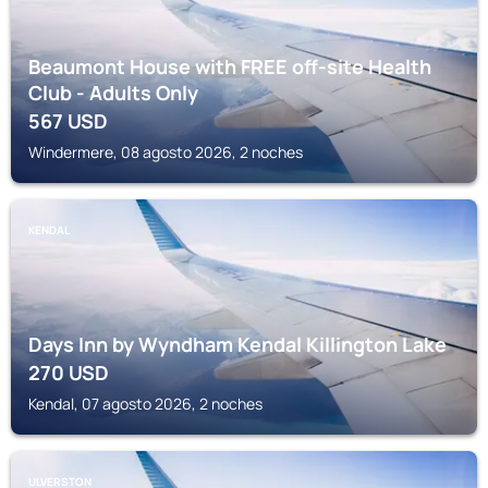
Beaumont House with FREE off-site Health
Club - Adults Only
567
USD
Windermere, 08 agosto 2026, 2 noches
KENDAL
Days Inn by Wyndham Kendal Killington Lake
270
USD
Kendal, 07 agosto 2026, 2 noches
ULVERSTON