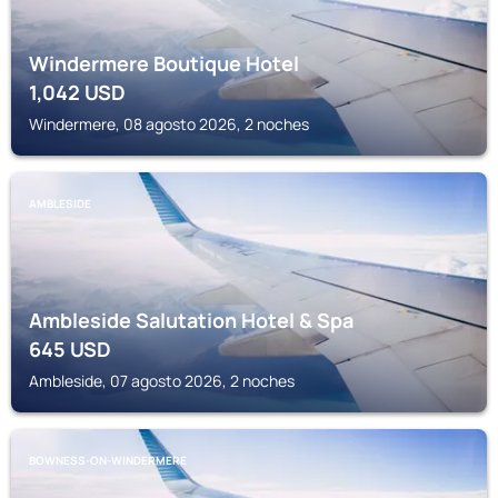
Windermere Boutique Hotel
1,042
USD
Windermere, 08 agosto 2026, 2 noches
AMBLESIDE
Ambleside Salutation Hotel & Spa
645
USD
Ambleside, 07 agosto 2026, 2 noches
BOWNESS-ON-WINDERMERE