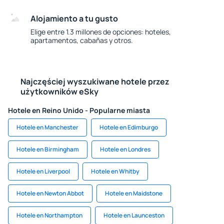
Alojamiento a tu gusto
Elige entre 1.3 millones de opciones: hoteles,
apartamentos, cabañas y otros.
Najczęściej wyszukiwane hotele przez
użytkowników eSky
Hotele en Reino Unido - Popularne miasta
Hotele en Manchester
Hotele en Edimburgo
Hotele en Birmingham
Hotele en Londres
Hotele en Liverpool
Hotele en Whitby
Hotele en Newton Abbot
Hotele en Maidstone
Hotele en Northampton
Hotele en Launceston