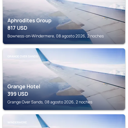
Aphrodites Group
817
USD
Bowness-on-Windermere, 08 agosto 2026, 2 noches
GRANGE OVER SANDS
Grange Hotel
399
USD
Grange Over Sands, 08 agosto 2026, 2 noches
WINDERMERE