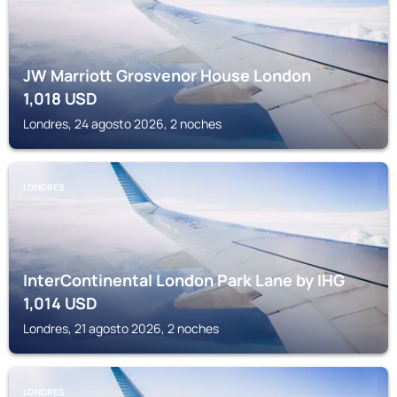
JW Marriott Grosvenor House London
1,018
USD
Londres, 24 agosto 2026, 2 noches
LONDRES
InterContinental London Park Lane by IHG
1,014
USD
Londres, 21 agosto 2026, 2 noches
LONDRES