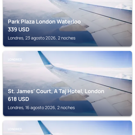
Park Plaza London Waterloo
339
USD
Londres, 23 agosto 2026, 2 noches
LONDRES
St. James' Court, A Taj Hotel, London
618
USD
Londres, 16 agosto 2026, 2 noches
LONDRES