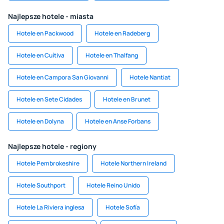
Najlepsze hotele - miasta
Hotele en Packwood
Hotele en Radeberg
Hotele en Cuítiva
Hotele en Thalfang
Hotele en Campora San Giovanni
Hotele Nantiat
Hotele en Sete Cidades
Hotele en Brunet
Hotele en Dolyna
Hotele en Anse Forbans
Najlepsze hotele - regiony
Hotele Pembrokeshire
Hotele Northern Ireland
Hotele Southport
Hotele Reino Unido
Hotele La Riviera inglesa
Hotele Sofía