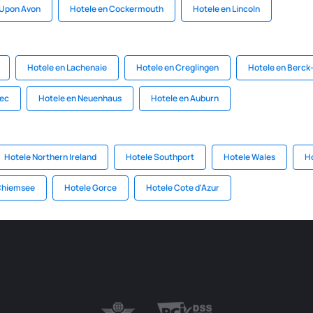
 Upon Avon
Hotele en Cockermouth
Hotele en Lincoln
Hotele en Lachenaie
Hotele en Creglingen
Hotele en Berck
jec
Hotele en Neuenhaus
Hotele en Auburn
Hotele Northern Ireland
Hotele Southport
Hotele Wales
Ho
Chiemsee
Hotele Gorce
Hotele Cote d'Azur