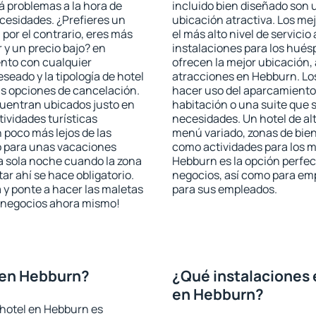
rá problemas a la hora de
incluido bien diseñado son 
ecesidades. ¿Prefieres un
ubicación atractiva. Los me
, por el contrario, eres más
el más alto nivel de servici
y un precio bajo? en
instalaciones para los huésp
nto con cualquier
ofrecen la mejor ubicación, 
seado y la tipología de hotel
atracciones en Hebburn. Los
as opciones de cancelación.
hacer uso del aparcamiento 
cuentran ubicados justo en
habitación o una suite que 
tividades turísticas
necesidades. Un hotel de al
poco más lejos de las
menú variado, zonas de bien
o para unas vacaciones
como actividades para los m
a sola noche cuando la zona
Hebburn es la opción perfect
r ahí se hace obligatorio.
negocios, así como para em
 y ponte a hacer las maletas
para sus empleados.
de negocios ahora mismo!
 en Hebburn?
¿Qué instalaciones 
en Hebburn?
 hotel en Hebburn es