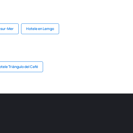
-sur-Mer
Hotele en Lemgo
tele Triángulo del Café