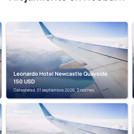
GATESHEAD
Leonardo Hotel Newcastle Quayside
150
USD
Gateshead, 01 septiembre 2026, 2 noches
NEWCASTLE