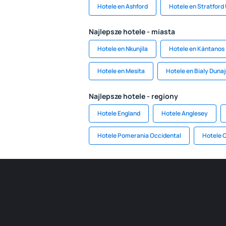
Hotele en Ashford
Hotele en Stratford
Najlepsze hotele - miasta
Hotele en Nkunjila
Hotele en Kántanos
Hotele en Mesita
Hotele en Bialy Duna
Najlepsze hotele - regiony
Hotele England
Hotele Anglesey
Hotele Pomerania Occidental
Hotele 