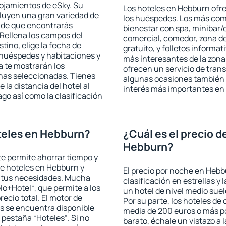
lojamientos de eSky. Su
Los hoteles en Hebburn ofre
cluyen una gran variedad de
los huéspedes. Los más comu
a de que encontrarás
bienestar con spa, minibar/c
Rellena los campos del
comercial, comedor, zona d
tino, elige la fecha de
gratuito, y folletos informat
 huéspedes y habitaciones y
más interesantes de la zon
a te mostrarán los
ofrecen un servicio de trans
chas seleccionadas. Tienes
algunas ocasiones también r
 la distancia del hotel al
interés más importantes en
ago así como la clasificación
teles en Hebburn?
¿Cuál es el precio d
Hebburn?
 te permite ahorrar tiempo y
de hoteles en Hebburn y
El precio por noche en Hebb
a tus necesidades. Mucha
clasificación en estrellas y
lo+Hotel“, que permite a los
un hotel de nivel medio suel
ecio total. El motor de
Por su parte, los hoteles de
s se encuentra disponible
media de 200 euros o más p
a pestaña “Hoteles“. Si no
barato, échale un vistazo a 