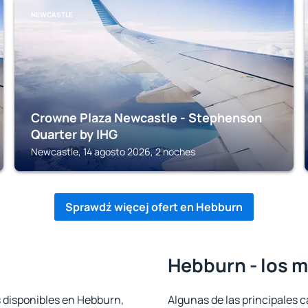
NEWCASTLE
Crowne Plaza Newcastle - Stephenson
Quarter by IHG
Newcastle, 14 agosto 2026, 2 noches
Sprawdź więcej ofert en Hebburn
Hebburn - los m
s disponibles en Hebburn,
Algunas de las principales c