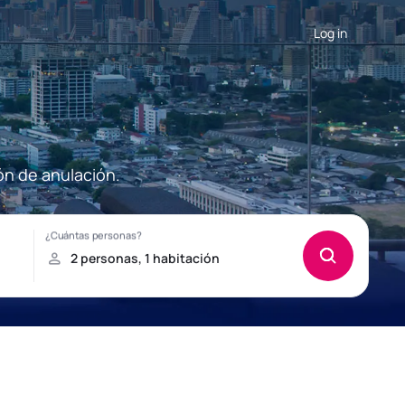
Log in
ón de anulación.