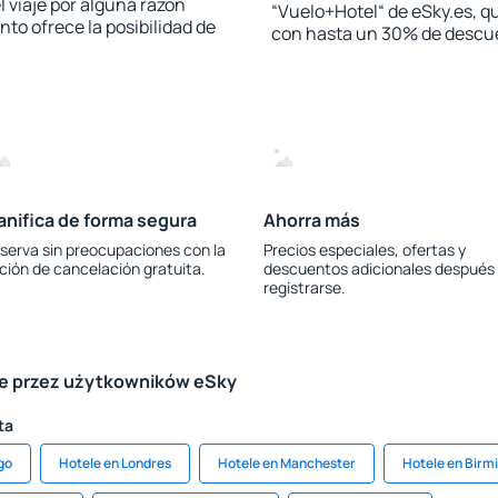
l viaje por alguna razón
“Vuelo+Hotel“ de eSky.es, qu
to ofrece la posibilidad de
con hasta un 30% de descu
anifica de forma segura
Ahorra más
serva sin preocupaciones con la
Precios especiales, ofertas y
ción de cancelación gratuita.
descuentos adicionales después
registrarse.
le przez użytkowników eSky
ta
go
Hotele en Londres
Hotele en Manchester
Hotele en Bir