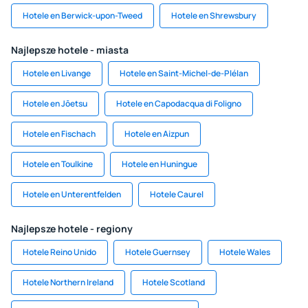
Hotele en Berwick-upon-Tweed
Hotele en Shrewsbury
Najlepsze hotele - miasta
Hotele en Livange
Hotele en Saint-Michel-de-Plélan
Hotele en Jōetsu
Hotele en Capodacqua di Foligno
Hotele en Fischach
Hotele en Aizpun
Hotele en Toulkine
Hotele en Huningue
Hotele en Unterentfelden
Hotele Caurel
Najlepsze hotele - regiony
Hotele Reino Unido
Hotele Guernsey
Hotele Wales
Hotele Northern Ireland
Hotele Scotland