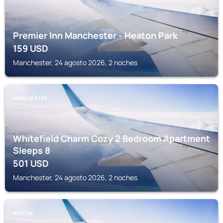
Premier Inn Manchester - Heaton Park
159
USD
Manchester, 24 agosto 2026, 2 noches
MANCHESTER
Whitefield Charm Cozy 2 Bedroom Apartment
Sleeps 8
501
USD
Manchester, 24 agosto 2026, 2 noches
BOLTON