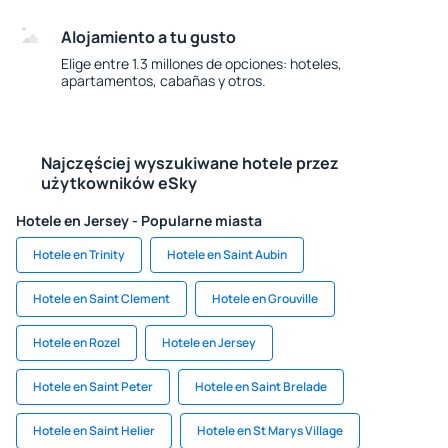
Alojamiento a tu gusto
Elige entre 1.3 millones de opciones: hoteles,
apartamentos, cabañas y otros.
Najczęściej wyszukiwane hotele przez
użytkowników eSky
Hotele en Jersey - Popularne miasta
Hotele en Trinity
Hotele en Saint Aubin
Hotele en Saint Clement
Hotele en Grouville
Hotele en Rozel
Hotele en Jersey
Hotele en Saint Peter
Hotele en Saint Brelade
Hotele en Saint Helier
Hotele en St Marys Village