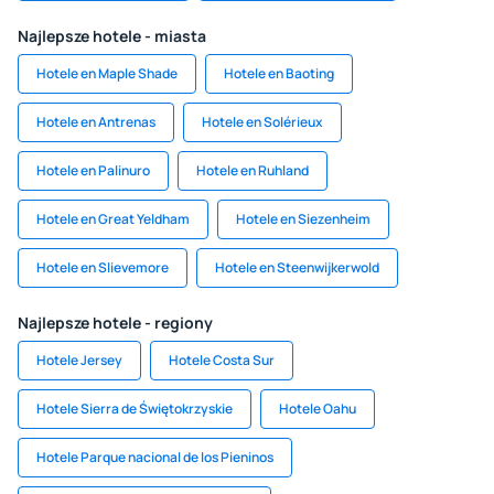
Najlepsze hotele - miasta
Hotele en Maple Shade
Hotele en Baoting
Hotele en Antrenas
Hotele en Solérieux
Hotele en Palinuro
Hotele en Ruhland
Hotele en Great Yeldham
Hotele en Siezenheim
Hotele en Slievemore
Hotele en Steenwijkerwold
Najlepsze hotele - regiony
Hotele Jersey
Hotele Costa Sur
Hotele Sierra de Świętokrzyskie
Hotele Oahu
Hotele Parque nacional de los Pieninos