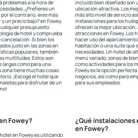
rá problemas a la hora de
incluido bien diseñado son 
ecesidades. ¿Prefieres un
ubicación atractiva. Los me
, por el contrario, eres más
más alto nivel de servicio a
 y un precio bajo? en Fowey
instalaciones para los huésp
cualquier presupuesto.
ofrecen la mejor ubicación, 
pología de hotel y comprueba
atracciones en Fowey. Los h
 cancelación. Si bien los
hacer uso del aparcamiento 
ados justo en las zonas en
habitación o una suite que 
rísticas populares, también
necesidades. Un hotel de al
as multitudes. Estos son
menú variado, zonas de bien
s largas como para una
como actividades para los m
a zona tiene muchas cosas
Fowey es la opción perfecta p
torio. ¡Escoge el hotel que
negocios, así como para em
maletas para disfrutar de un
para sus empleados.
smo!
 en Fowey?
¿Qué instalaciones 
en Fowey?
hotel en Fowey es utilizando