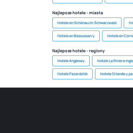
Najlepsze hotele - miasta
Hotele en Schönau im Schwarzwald
Ho
Hotele en Bassussarry
Hotele en Corn
Najlepsze hotele - regiony
Hotele Anglesey
Hotele La Riviera ingl
Hotele Pazardzhik
Hotele Orlando y pa