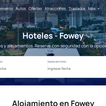
amiento
Autos
Ofertas
Atracciones
Traslados
Más
Hoteles - Fowey
s y alojamientos. Reserve con seguridad con la opció
Alojamiento en Fowey