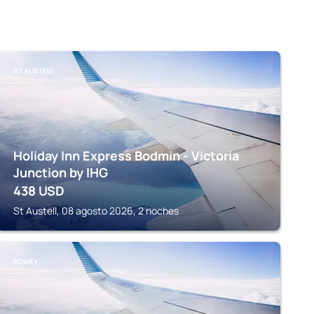
ST AUSTELL
Holiday Inn Express Bodmin - Victoria
Junction by IHG
438
USD
St Austell, 08 agosto 2026, 2 noches
FOWEY