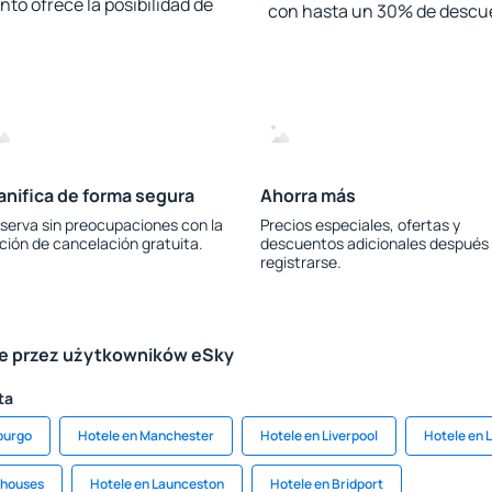
to ofrece la posibilidad de
con hasta un 30% de descu
anifica de forma segura
Ahorra más
serva sin preocupaciones con la
Precios especiales, ofertas y
ción de cancelación gratuita.
descuentos adicionales después
registrarse.
le przez użytkowników eSky
ta
burgo
Hotele en Manchester
Hotele en Liverpool
Hotele en 
ahouses
Hotele en Launceston
Hotele en Bridport