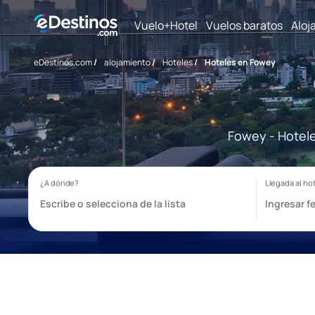
Vuelo+Hotel
Vuelos baratos
Aloj
eDestinos.com
/
alojamiento
/
Hoteles
/
Hoteles en Fowey
Fowey - Hotele