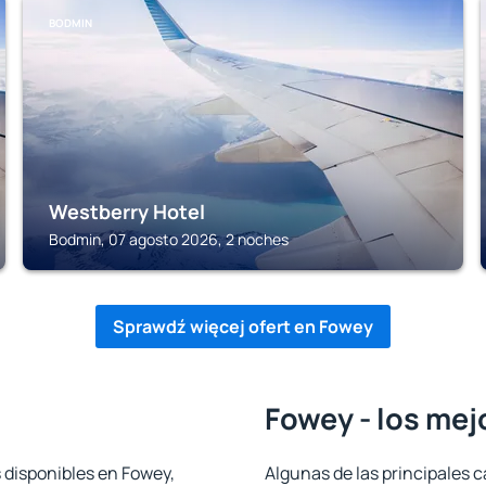
BODMIN
Westberry Hotel
Bodmin, 07 agosto 2026, 2 noches
Sprawdź więcej ofert en Fowey
Fowey - los mej
 disponibles en Fowey,
Algunas de las principales c