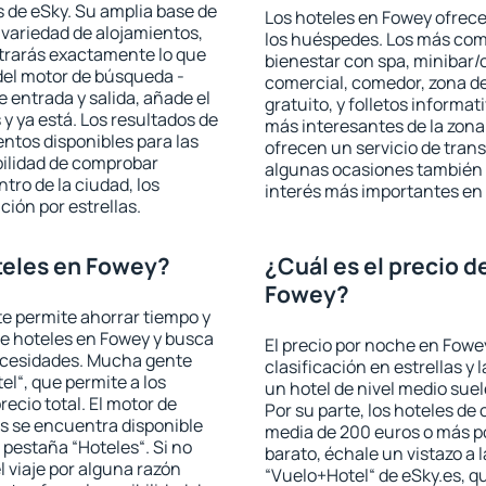
 de eSky. Su amplia base de
Los hoteles en Fowey ofrecen
 variedad de alojamientos,
los huéspedes. Los más comu
trarás exactamente lo que
bienestar con spa, minibar/c
del motor de búsqueda -
comercial, comedor, zona d
e entrada y salida, añade el
gratuito, y folletos informat
 ya está. Los resultados de
más interesantes de la zon
ntos disponibles para las
ofrecen un servicio de trans
bilidad de comprobar
algunas ocasiones también r
ntro de la ciudad, los
interés más importantes en
ción por estrellas.
teles en Fowey?
¿Cuál es el precio d
Fowey?
 te permite ahorrar tiempo y
de hoteles en Fowey y busca
El precio por noche en Fowe
necesidades. Mucha gente
clasificación en estrellas y
el“, que permite a los
un hotel de nivel medio suel
ecio total. El motor de
Por su parte, los hoteles de
s se encuentra disponible
media de 200 euros o más p
a pestaña “Hoteles“. Si no
barato, échale un vistazo a 
l viaje por alguna razón
“Vuelo+Hotel“ de eSky.es, qu