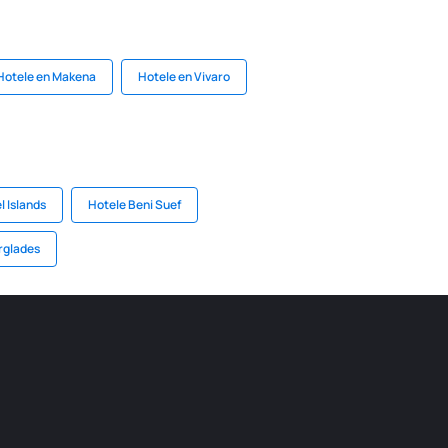
Hotele en Makena
Hotele en Vivaro
 Islands
Hotele Beni Suef
rglades