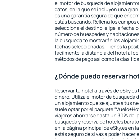
el motor de búsqueda de alojamientos
datos, en la que se incluyen una gran
es una garantía segura de que encon
estás buscando. Rellena los campos 
selecciona el destino, elige la fecha d
número de huéspedes y habitaciones y
la búsqueda te mostrarán los alojamie
fechas seleccionadas. Tienes la posi
fácilmente la distancia del hotel al ce
métodos de pago así como la clasifica
¿Dónde puedo reservar ho
Reservar tu hotel a través de eSky.es
dinero. Utiliza el motor de búsqueda 
un alojamiento que se ajuste a tus 
suele optar por el paquete “Vuelo+Hot
viajeros ahorrarse hasta un 30% del pr
búsqueda y reserva de hoteles barato
en la página principal de eSky.es en l
estás seguro de si vas a poder hacer e