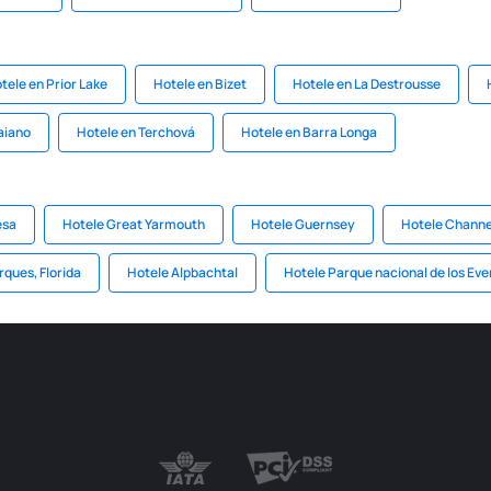
tele en Prior Lake
Hotele en Bizet
Hotele en La Destrousse
aiano
Hotele en Terchová
Hotele en Barra Longa
esa
Hotele Great Yarmouth
Hotele Guernsey
Hotele Channel
rques, Florida
Hotele Alpbachtal
Hotele Parque nacional de los Eve