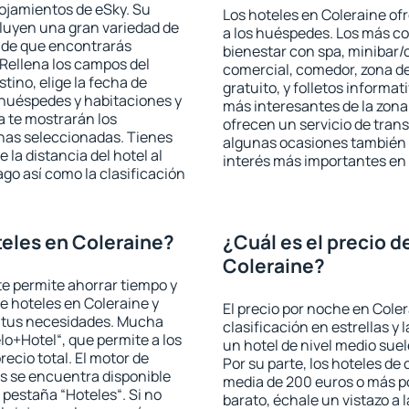
lojamientos de eSky. Su
Los hoteles en Coleraine ofr
cluyen una gran variedad de
a los huéspedes. Los más co
a de que encontrarás
bienestar con spa, minibar/c
Rellena los campos del
comercial, comedor, zona d
tino, elige la fecha de
gratuito, y folletos informat
 huéspedes y habitaciones y
más interesantes de la zon
a te mostrarán los
ofrecen un servicio de trans
chas seleccionadas. Tienes
algunas ocasiones también r
 la distancia del hotel al
interés más importantes en 
ago así como la clasificación
eles en Coleraine?
¿Cuál es el precio d
Coleraine?
 te permite ahorrar tiempo y
de hoteles en Coleraine y
El precio por noche en Coler
a tus necesidades. Mucha
clasificación en estrellas y
lo+Hotel“, que permite a los
un hotel de nivel medio suel
ecio total. El motor de
Por su parte, los hoteles de
s se encuentra disponible
media de 200 euros o más p
a pestaña “Hoteles“. Si no
barato, échale un vistazo a 