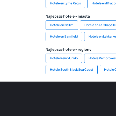
Hotele en Lyme Regis
Hotele en Ilfrac
Najlepsze hotele - miasta
Hotele en Nellim
Hotele en La Chapell
Hotele en Bamfield
Hotele en Lekkerke
Najlepsze hotele - regiony
Hotele Reino Unido
Hotele Pembrokes
Hotele South Black Sea Coast
Hotele 