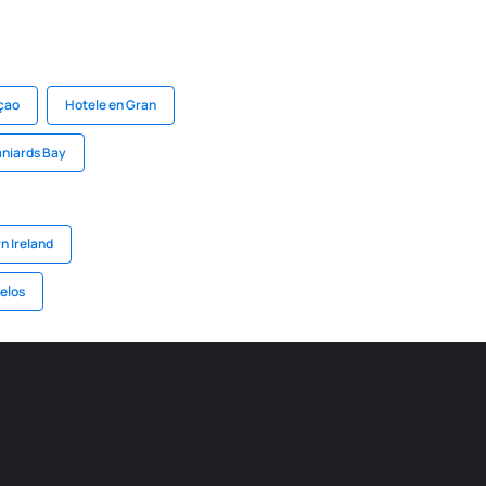
çao
Hotele en Gran
aniards Bay
n Ireland
elos