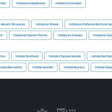
ombe
Hotele en Maidstone
Hotele en Swindon
e-devant-Bruyeres
Hotele en Sława
Hotele en Gafanha da Encarna
rk
Hotele en Sainte-Florine
Hotele en Kolwezi
Hotele en Sp
hire
Hotele Scotland
Hotele Channel Islands
Hotele Norther
Costa Barcelona
Hotele Quindío
Hotele Boyaca
Hotele Skop