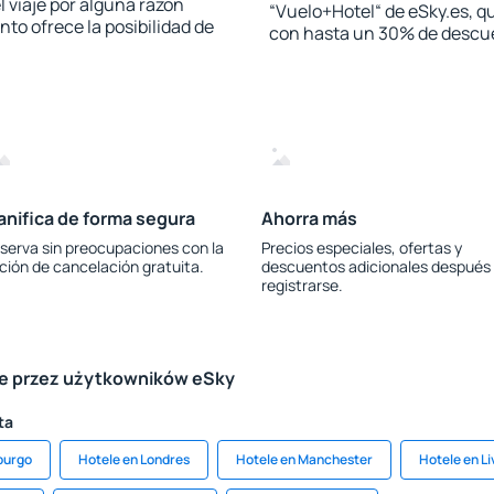
l viaje por alguna razón
“Vuelo+Hotel“ de eSky.es, qu
to ofrece la posibilidad de
con hasta un 30% de descu
anifica de forma segura
Ahorra más
serva sin preocupaciones con la
Precios especiales, ofertas y
ción de cancelación gratuita.
descuentos adicionales después
registrarse.
le przez użytkowników eSky
ta
burgo
Hotele en Londres
Hotele en Manchester
Hotele en Li