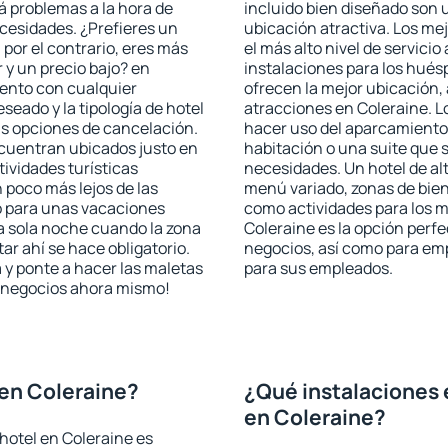
rá problemas a la hora de
incluido bien diseñado son 
ecesidades. ¿Prefieres un
ubicación atractiva. Los me
, por el contrario, eres más
el más alto nivel de servici
y un precio bajo? en
instalaciones para los huésp
iento con cualquier
ofrecen la mejor ubicación, 
seado y la tipología de hotel
atracciones en Coleraine. L
as opciones de cancelación.
hacer uso del aparcamiento 
ncuentran ubicados justo en
habitación o una suite que 
tividades turísticas
necesidades. Un hotel de al
poco más lejos de las
menú variado, zonas de bien
o para unas vacaciones
como actividades para los m
a sola noche cuando la zona
Coleraine es la opción perfec
r ahí se hace obligatorio.
negocios, así como para em
 y ponte a hacer las maletas
para sus empleados.
de negocios ahora mismo!
en Coleraine?
¿Qué instalaciones 
en Coleraine?
hotel en Coleraine es