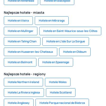
Hotele en Minehead
Hotele en Blackpool
Najlepsze hotele - miasta
Hotele en Vieira
Hotele en Mērsrags
Hotele en Mullingar
Hotele en Saint-Maurice-sous-les-Côtes
Hotele en Taling Chan
Hotele en L'Isle Sur La Sorgue
Hotele en Husseren-les-Chateaux
Hotele en Oldsum
Hotele en Belmont
Hotele en Speenoge
Najlepsze hotele - regiony
Hotele Northern Ireland
Hotele Wales
Hotele La Riviera inglesa
Hotele Scotland
Hotele Anglesey
Hotele Parque nacional de Biebrza