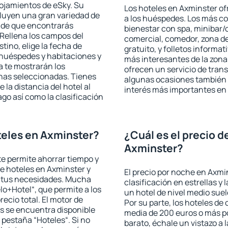
lojamientos de eSky. Su
Los hoteles en Axminster ofr
cluyen una gran variedad de
a los huéspedes. Los más co
a de que encontrarás
bienestar con spa, minibar/c
Rellena los campos del
comercial, comedor, zona d
tino, elige la fecha de
gratuito, y folletos informat
 huéspedes y habitaciones y
más interesantes de la zon
a te mostrarán los
ofrecen un servicio de trans
chas seleccionadas. Tienes
algunas ocasiones también r
 la distancia del hotel al
interés más importantes en
ago así como la clasificación
eles en Axminster?
¿Cuál es el precio d
Axminster?
 te permite ahorrar tiempo y
de hoteles en Axminster y
El precio por noche en Axmi
a tus necesidades. Mucha
clasificación en estrellas y
lo+Hotel“, que permite a los
un hotel de nivel medio suel
ecio total. El motor de
Por su parte, los hoteles de
s se encuentra disponible
media de 200 euros o más p
a pestaña “Hoteles“. Si no
barato, échale un vistazo a 