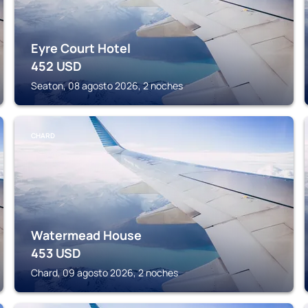
Eyre Court Hotel
452
USD
Seaton, 08 agosto 2026, 2 noches
CHARD
Watermead House
453
USD
Chard, 09 agosto 2026, 2 noches