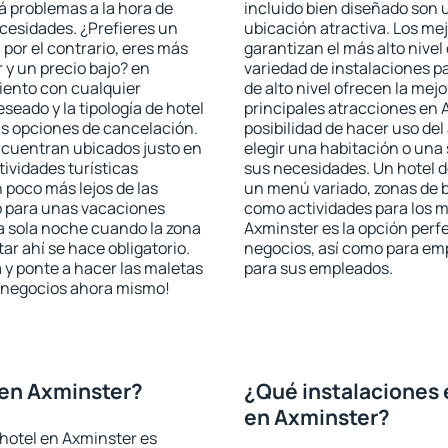
rá problemas a la hora de
incluido bien diseñado son 
ecesidades. ¿Prefieres un
ubicación atractiva. Los me
, por el contrario, eres más
garantizan el más alto nivel
y un precio bajo? en
variedad de instalaciones p
iento con cualquier
de alto nivel ofrecen la mejo
seado y la tipología de hotel
principales atracciones en 
as opciones de cancelación.
posibilidad de hacer uso de
encuentran ubicados justo en
elegir una habitación o una
tividades turísticas
sus necesidades. Un hotel d
poco más lejos de las
un menú variado, zonas de b
o para unas vacaciones
como actividades para los m
a sola noche cuando la zona
Axminster es la opción perfe
r ahí se hace obligatorio.
negocios, así como para em
 y ponte a hacer las maletas
para sus empleados.
de negocios ahora mismo!
 en Axminster?
¿Qué instalaciones 
en Axminster?
hotel en Axminster es