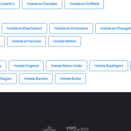
 Coventry
Hotele en Swindon
Hotele en Driffield
Hotele en Ebertsheim
Hotele en Ortezzano
Hotele en Zhongs
Hotele en Facinas
Hotele Mathis
y
Hotele England
Hotele Reino Unido
Hotele Southport
 Region
Hotele Banato
Hotele Bohol