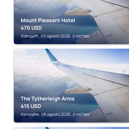
Mount Pleasant Hotel
470
USD
Sidmouth, 09 agosto 2026, 2 noches
AXMINSTER
The Tytherleigh Arms
415
USD
Axminster, 08 agosto 2026, 2 noches