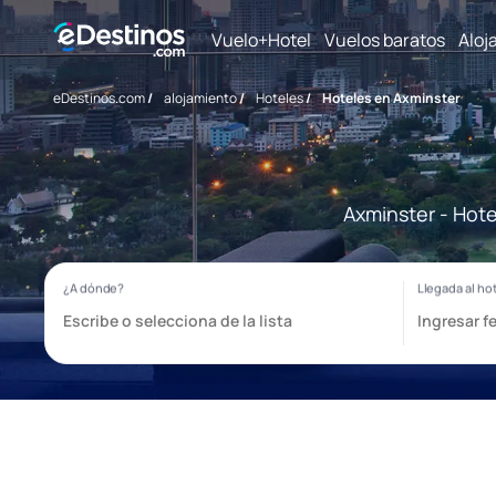
Vuelo+Hotel
Vuelos baratos
Aloj
eDestinos.com
/
alojamiento
/
Hoteles
/
Hoteles en Axminster
Axminster - Hote