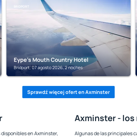
BRIDPORT
Eype's Mouth Country Hotel
Bridport, 07 agosto 2026, 2 noches
Sprawdź więcej ofert en Axminster
r
Axminster - los
 disponibles en Axminster,
Algunas de las principales c