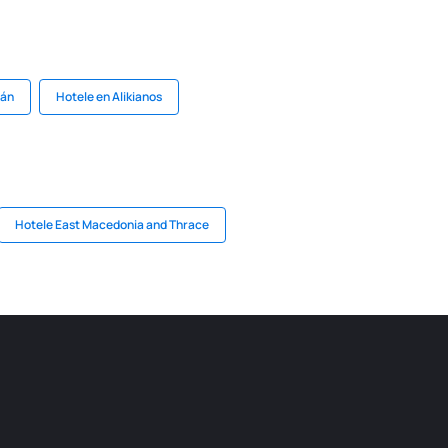
hán
Hotele en Alikianos
Hotele East Macedonia and Thrace