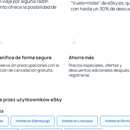
l viaje por alguna razón
“Vuelo+Hotel“ de eSky.es, qu
to ofrece la posibilidad de
con hasta un 30% de descu
anifica de forma segura
Ahorra más
serva sin preocupaciones con la
Precios especiales, ofertas y
ción de cancelación gratuita.
descuentos adicionales después
registrarse.
le przez użytkowników eSky
ta
er
Hotele en Edimburgo
Hotele en Liverpool
Hotele en Bir