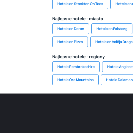
Hotele en Stockton On Tees
Hotele en
Najlepsze hotele - miasta
Hotele en Doren
Hotele en Felsberg
Hotele en Pizzo
Hotele en Volčja Draga
Najlepsze hotele - regiony
Hotele Pembrokeshire
Hotele Anglese
Hotele Ore Mountains
Hotele Dalaman