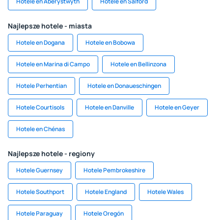
Hotele en Aberystwyth
Hotele en Salford
Najlepsze hotele - miasta
Hotele en Dogana
Hotele en Bobowa
Hotele en Marina di Campo
Hotele en Bellinzona
Hotele Perhentian
Hotele en Donaueschingen
Hotele Courtisols
Hotele en Danville
Hotele en Geyer
Hotele en Chénas
Najlepsze hotele - regiony
Hotele Guernsey
Hotele Pembrokeshire
Hotele Southport
Hotele England
Hotele Wales
Hotele Paraguay
Hotele Oregón